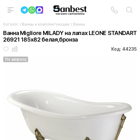
Каталог
/
Ванны и комплектующие
/
Ванны
Ванна Migliore MILADY на лапах LEONE STANDART
26921 185х82 белая,бронза
Код: 44235
По запросу