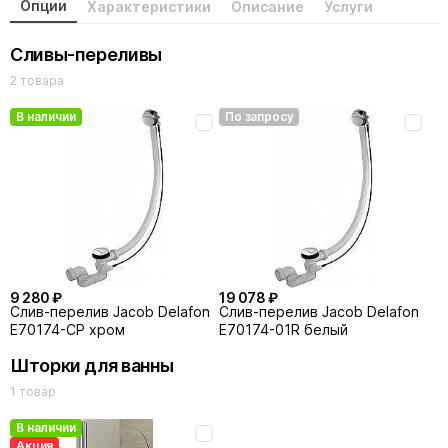
Опции
Характеристики
Описание
Услуги
Сливы-переливы
2 товара
В наличии
По запросу
9 280 ₽
19 078 ₽
Слив-перелив Jacob Delafon
Слив-перелив Jacob Delafon
E70174-CP хром
E70174-01R белый
Шторки для ванны
1 товар
В наличии
Акция