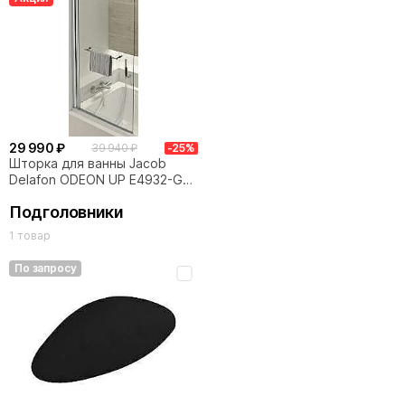
29 990 ₽
39 940 ₽
-25%
Шторка для ванны Jacob
Delafon ODEON UP E4932-GA
80x145
Подголовники
1 товар
По запросу