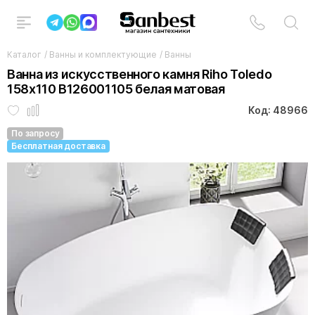
Каталог
/
Ванны и комплектующие
/
Ванны
Ванна из искусственного камня Riho Toledo
158x110 B126001105 белая матовая
Код: 48966
По запросу
Бесплатная доставка