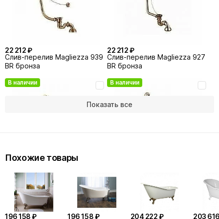
22 212 ₽
22 212 ₽
Слив-перелив Magliezza 939
Слив-перелив Magliezza 927
BR бронза
BR бронза
В наличии
В наличии
Показать все
Похожие товары
22 997 ₽
22 997 ₽
Слив-перелив Magliezza 939
Слив-перелив Magliezza 927
DO золото
DO золото
196 158 ₽
196 158 ₽
204 222 ₽
203 616