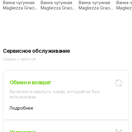
Ванна чугунная
Ванна чугунная
Ванна чугунная
Ванна 
Magliezza Gracia
Magliezza Gracia
Magliezza Gracia
Magliez
170x76 белая
170x76 белая/
170x76 белая/
170x76
ножки хром
ножки бронза
ножки 
Сервисное обслуживание
Сервис с заботой
Обмен и возврат
Вы можете вернуть товар, который не был
использован
Подробнее