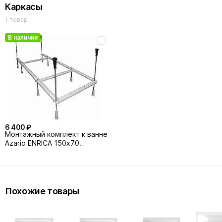
Каркасы
AV.0010150F белая
1 товар
В наличии
6 400 ₽
Монтажный комплект к ванне
Azario ENRICA 150х70
AV.0033150K
Похожие товары