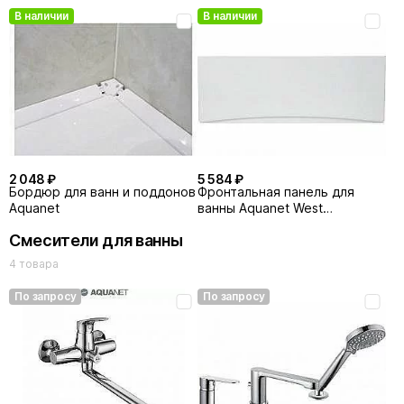
В наличии
В наличии
2 048 ₽
5 584 ₽
Бордюр для ванн и поддонов
Фронтальная панель для
Aquanet
ванны Aquanet West
NEW/Nord
Смесители для ванны
NEW/Light/Corsica/Medea 150
4 товара
По запросу
По запросу