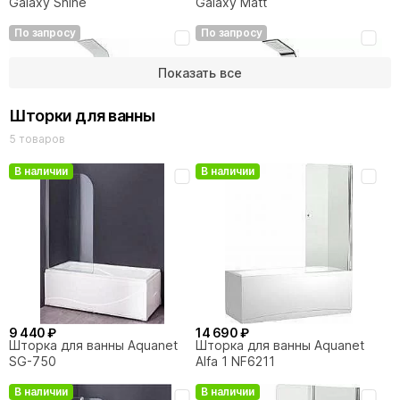
Galaxy Shine
Galaxy Matt
По запросу
По запросу
Показать все
Шторки для ванны
5 товаров
В наличии
В наличии
24 190 ₽
30 440 ₽
Душевая панель Aquanet
Душевая панель Aquanet
Galaxy White
Galaxy Shine AP40-01
По запросу
9 440 ₽
14 690 ₽
Шторка для ванны Aquanet
Шторка для ванны Aquanet
SG-750
Alfa 1 NF6211
В наличии
В наличии