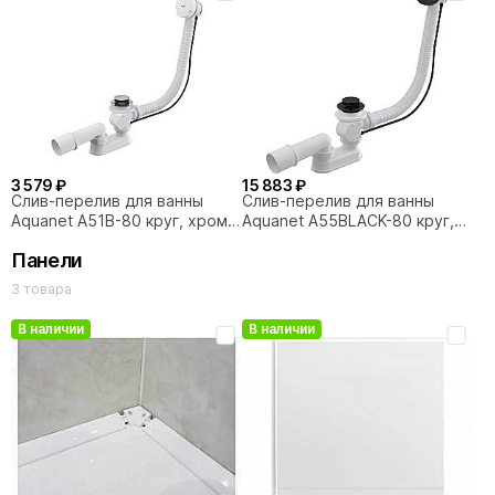
3 579 ₽
15 883 ₽
Слив-перелив для ванны
Слив-перелив для ванны
Aquanet A51B-80 круг, хром/
Aquanet A55BLACK-80 круг,
белый
белый/черный
Панели
3 товара
В наличии
В наличии