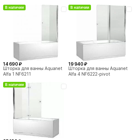
В наличии
В наличии
24 190 ₽
30 440 ₽
Душевая панель Aquanet
Душевая панель Aquanet
Galaxy White
Galaxy Shine AP40-01
По запросу
14 690 ₽
19 940 ₽
Шторка для ванны Aquanet
Шторка для ванны Aquanet
Alfa 1 NF6211
Alfa 4 NF6222-pivot
В наличии
30 440 ₽
Душевая панель Aquanet
Galaxy Matt AP40-02