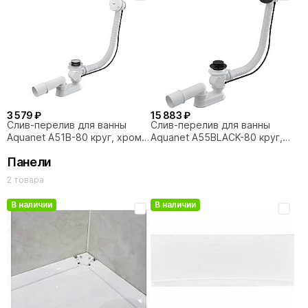
3 579 ₽
15 883 ₽
Слив-перелив для ванны
Слив-перелив для ванны
Aquanet A51B-80 круг, хром/
Aquanet A55BLACK-80 круг,
белый
белый/черный
Панели
2 товара
В наличии
В наличии