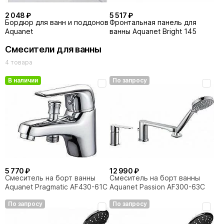
2 048 ₽
5 517 ₽
Бордюр для ванн и поддонов
Фронтальная панель для
Aquanet
ванны Aquanet Bright 145
Смесители для ванны
4 товара
В наличии
По запросу
5 770 ₽
12 990 ₽
Смеситель на борт ванны
Смеситель на борт ванны
Aquanet Pragmatic AF430-61С
Aquanet Passion AF300-63С
По запросу
По запросу