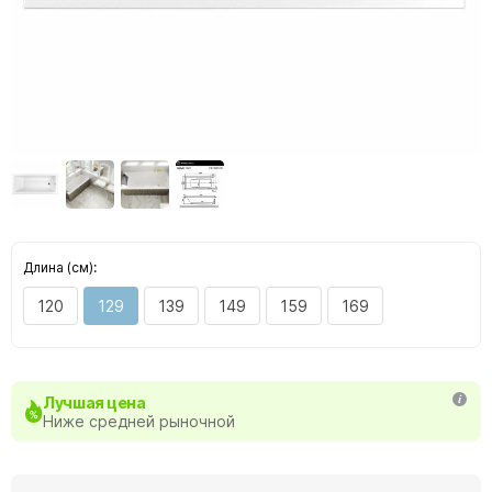
Длина (см):
120
129
139
149
159
169
Лучшая цена
Ниже средней рыночной