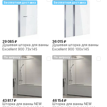
ARIN.3410WH белый матовый
ARIN.3410GL золото
Бесплатная доставка
Бесплатная доставка
29 085 ₽
36 015 ₽
Душевая шторка для ванны
Душевая шторка для ванны
Excellent 900 73х145
Excellent 900 100х145
По запросу
По запросу
43 817 ₽
46 154 ₽
Шторка для ванны NEW
Шторка для ванны NEW