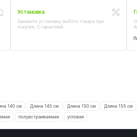
Установка
Г
Закажите установку любого товара при
О
покупке. С гарантией.
А
П
ина 140 см
Длина 145 см
Длина 150 см
Длина 155 см
емая
полувстраиваемая
угловая