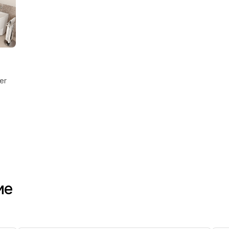
er
ие