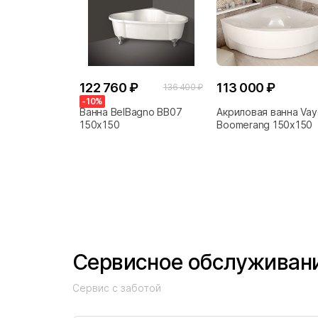
122 760 ₽
113 000 ₽
136 400 ₽
-10%
Ванна BelBagno BB07
Акриловая ванна Vay
150х150
Boomerang 150x150
Сервисное обслуживан
Сервис с заботой