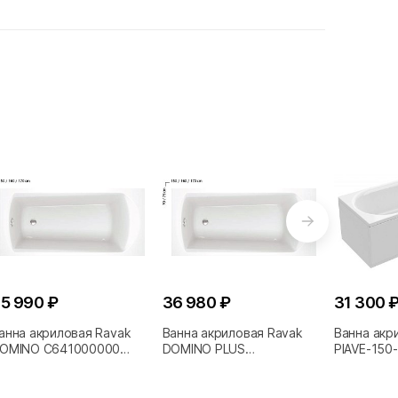
5 990 ₽
36 980 ₽
31 300 
анна акриловая Ravak
Ванна акриловая Ravak
Ванна акр
OMINO C641000000
DOMINO PLUS
PIAVE-150
50х70
C641R00000 150х70