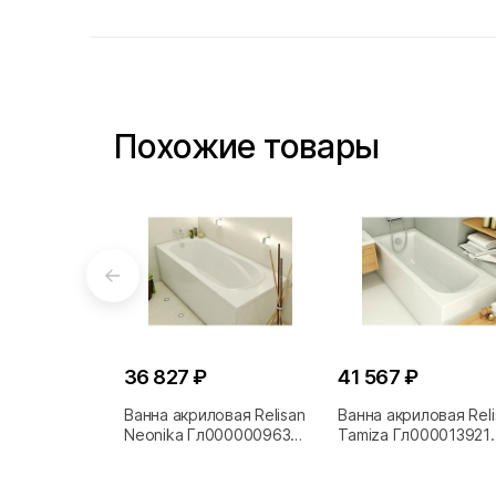
Похожие товары
36 827 ₽
41 567 ₽
Ванна акриловая Relisan
Ванна акриловая Reli
Neonika Гл000000963
Tamiza Гл000013921
150x70 белая
150x70 белая