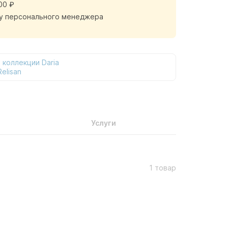
00 ₽
у персонального менеджера
 коллекции Daria
elisan
Услуги
1 товар