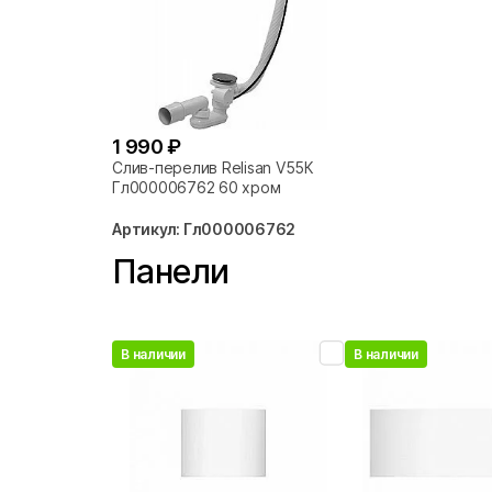
1 990 ₽
Слив-перелив Relisan V55К
Гл000006762 60 хром
Артикул: Гл000006762
Панели
В наличии
В наличии