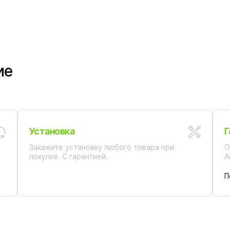
ие
Установка
Г
Закажите установку любого товара при
О
покупке. С гарантией.
А
П