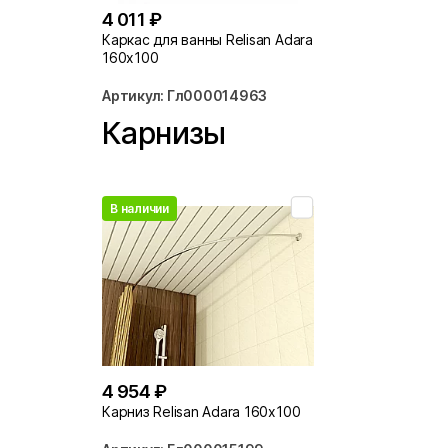
4 011 ₽
Каркас для ванны Relisan Adara
160х100
Артикул: Гл000014963
Карнизы
В наличии
4 954 ₽
Карниз Relisan Adara 160х100