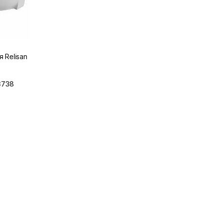
 Relisan
3738