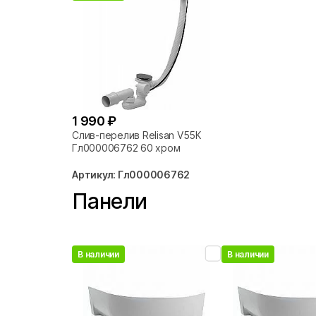
1 990 ₽
Слив-перелив Relisan V55К
Гл000006762 60 хром
Артикул: Гл000006762
Панели
В наличии
В наличии