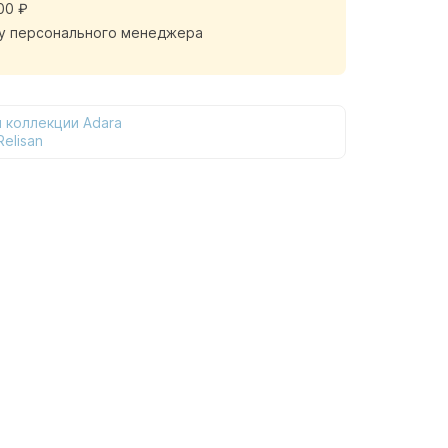
00 ₽
у персонального менеджера
 коллекции Adara
elisan