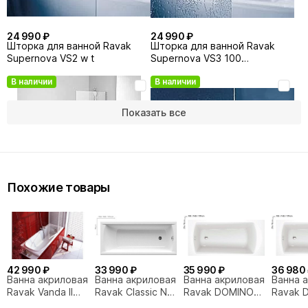
24 990 ₽
24 990 ₽
Шторка для ванной Ravak
Шторка для ванной Ravak
Supernova VS2 w t
Supernova VS3 100
белая+рейн
В наличии
В наличии
Показать все
Похожие товары
24 990 ₽
29 990 ₽
Шторка для ванной Ravak
Шторка для ванной Ravak
Pivot PVS1-80 79840C00Z1
Supernova VS2 w gr
В наличии
В наличии
42 990 ₽
33 990 ₽
35 990 ₽
36 980
Ванна акриловая
Ванна акриловая
Ванна акриловая
Ванна 
Ravak Vanda II
Ravak Classic N
Ravak DOMINO
Ravak 
150x70
150x70
C641000000
PLUS