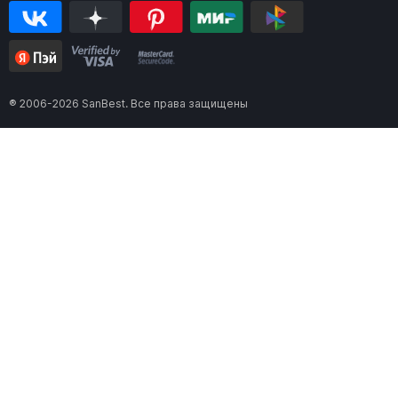
Шторка для ванны Ravak
Шторка для ванной Ravak
CVS2-100 7QRA0C00Z1 хром
Supernova VS2 w r
правая
По запросу
По запросу
® 2006-2026 SanBest. Все права защищены
25 990 ₽
27 990 ₽
Шторка для ванной Ravak
Шторка для ванной Ravak
Supernova VS3 115
Supernova VS3 130
белая+рейн
белая+рейн
По запросу
По запросу