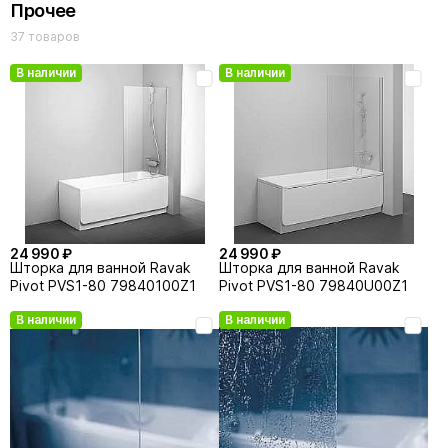
Прочее
37 товаров
В наличии
В наличии
29 990 ₽
29 990 ₽
Шторка для ванны Ravak
Шторка для ванны Ravak
NEXTY NVS1-80 прозрачная/
NEXTY NVS1-80 прозрачная/
профиль сатин
профиль черный
24 990 ₽
24 990 ₽
Шторка для ванной Ravak
Шторка для ванной Ravak
Pivot PVS1-80 79840100Z1
Pivot PVS1-80 79840U00Z1
В наличии
В наличии