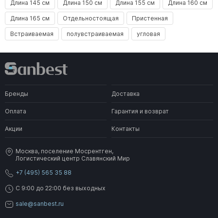
Длина 145 см
Длина 150 см
Длина 155 см
Длина 160 см
В наличии
В наличии
Длина 165 см
Отдельностоящая
Пристенная
Встраиваемая
полувстраиваемая
угловая
41 990 ₽
44 990 ₽
Бренды
Доставка
Шторка для ванной Ravak
Шторка для ванной Ravak
Supernova VS3 130
Supernova VS3 130
Оплата
Гарантия и возврат
сатин+транспарент
сатин+грейп
В наличии
По запросу
Акции
Контакты
Москва, поселение Мосрентген,
Логистический центр Славянский Мир
+7 (495) 565 35 88
C 9:00 до 22:00 без выходных
sale@sanbest.ru
54 990 ₽
19 990 ₽