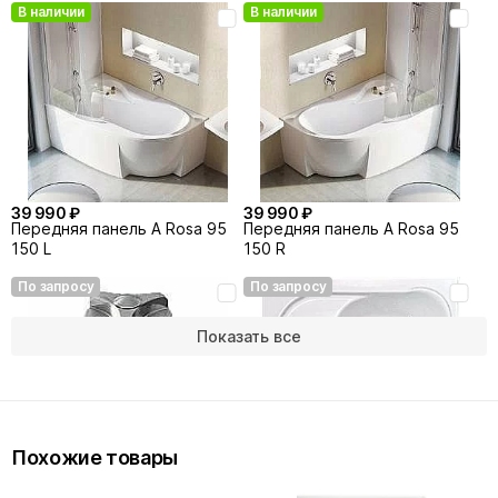
В наличии
В наличии
108 430 ₽
129 990 ₽
Гидромассажная система
Гидромассажная система
ACTIV PLUS HYDRO AIR GOLD
Ravak ECO Pro Standart хром
По запросу
По запросу
39 990 ₽
39 990 ₽
Передняя панель A Rosa 95
Передняя панель A Rosa 95
150 L
150 R
По запросу
По запросу
149 990 ₽
199 990 ₽
Гидромассажная система
Гидромассажная система
Показать все
Activ Air Flat
Activ Air (Antik)
По запросу
По запросу
Похожие товары
9 990 ₽
149 990 ₽