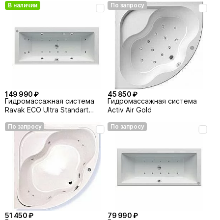
В наличии
По запросу
69 990 ₽
69 990 ₽
Шторка для ванной Ravak
Шторка для ванной Ravak
Rosa CVSK1 100 блестящая
Rosa CVSK1 100 сатин левая
правая
По запросу
По запросу
149 990 ₽
45 850 ₽
Гидромассажная система
Гидромассажная система
Ravak ECO Ultra Standart
Activ Air Gold
хром
По запросу
По запросу
49 990 ₽
69 990 ₽
Шторка для ванной Ravak
Шторка для ванной Ravak
Supernova Rosa 150
Rosa CVSK1 100 белая левая
транспарент левая
По запросу
По запросу
51 450 ₽
79 990 ₽