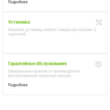
Подробнее
199 990 ₽
249 990 ₽
Гидромассажная система
Гидромассажная система
Sport Hydrо Flat
Sport Hydrо (Antik)
Установка
По запросу
По запросу
Закажите установку любого товара при покупке. С
гарантией.
Гарантийное обслуживание
249 990 ₽
299 990 ₽
Официальная гарантия от производителя.
Гидромассажная система
Гидромассажная система
Авторизованные сервисные центры.
Activ Hydro (Antik)
Activ Plus Hydro/Air Standart
Подробнее
По запросу
По запросу