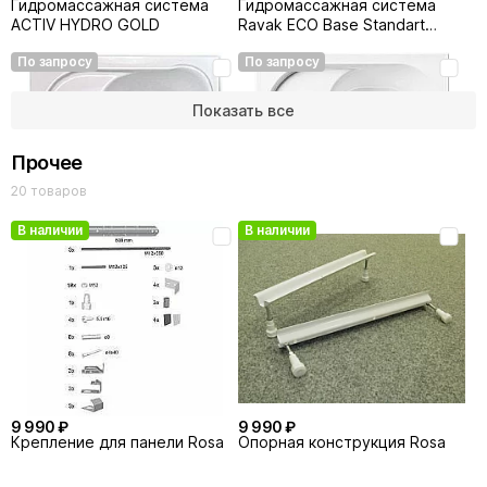
Гидромассажная система
Гидромассажная система
ACTIV HYDRO GOLD
Ravak ECO Base Standart
хром
По запросу
По запросу
69 990 ₽
69 990 ₽
Шторка для ванной Ravak
Шторка для ванной Ravak
Показать все
Rosa CVSK1 100 белая правая
Rosa CVSK1 100 сатин правая
Прочее
20 товаров
В наличии
В наличии
99 990 ₽
99 990 ₽
Гидромассажная система
Гидромассажная система
Activ Air Standart
Ravak ACTIV Base Standart
хром
По запросу
По запросу
9 990 ₽
9 990 ₽
Крепление для панели Rosa
Опорная конструкция Rosa