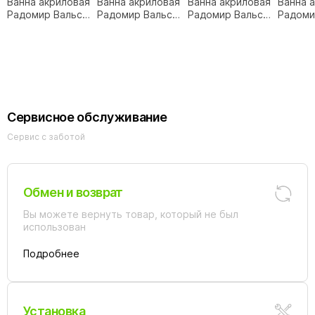
Ванна акриловая
Ванна акриловая
Ванна акриловая
Ванна 
Радомир Вальс
Радомир Вальс
Радомир Вальс
Радоми
Макси 180х80
180х80
180х80
180х80
бесшовная фр.
комплект
компле
панель,
бронза
золото
комплект хром
Сервисное обслуживание
Сервис с заботой
Обмен и возврат
Вы можете вернуть товар, который не был
использован
Подробнее
Установка