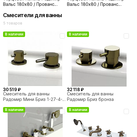
Вальс 180х80 / Прованс
Вальс 180х80 / Прованс
180х80 / Прованс 170х80
180х80 / Прованс 170х80
Смесители для ванны
левая
правая
5 товаров
В наличии
В наличии
30 519 ₽
32 118 ₽
Смеситель для ванны
Смеситель для ванны
Радомир Мини Бриз 1-27-4-0-
Радомир Бриз бронза
0-608 бронза
В наличии
В наличии