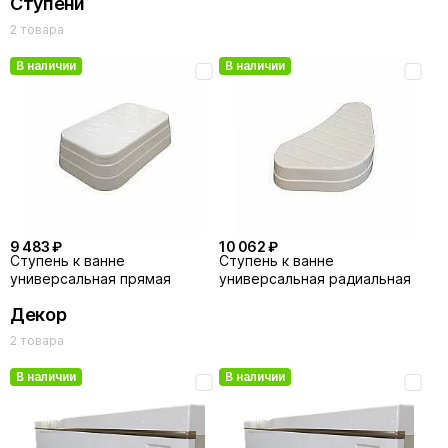
Ступени
2 товара
В наличии
В наличии
13 783 ₽
16 859 ₽
Излив Радомир Ниагара 1-28-
Излив-ручка Радомир
4-0-0-666 бронза
Рикарди бронза
9 483 ₽
10 062 ₽
Cтупень к ванне
Ступень к ванне
универсальная прямая
универсальная радиальная
Декор
2 товара
В наличии
В наличии