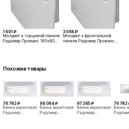
1 601 ₽
3 568 ₽
Молдинг к торцевой панели
Молдинг к фронтальной
Радомир Прованс 180х80
панели Радомир Прованс
бронза
180х80 бронза
Похожие товары
76 782 ₽
98 084 ₽
97 285 ₽
76 782 
Ванна акриловая
Ванна акриловая
Ванна акриловая
Ванна 
Радомир
Радомир
Радомир
Радоми
Прованс 180х80
Прованс 180х80
Прованс 180х80
180х80
комплект
комплект хром
золото