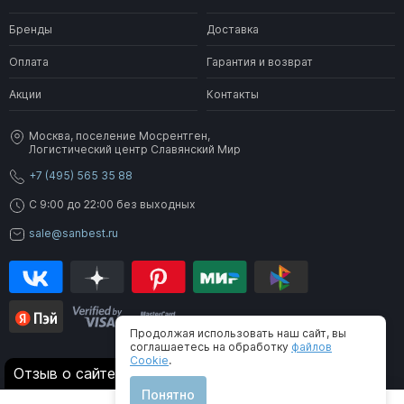
Бренды
Доставка
Оплата
Гарантия и возврат
Акции
Контакты
Москва, поселение Мосрентген,
Логистический центр Славянский Мир
+7 (495) 565 35 88
C 9:00 до 22:00 без выходных
sale@sanbest.ru
Продолжая использовать наш сайт, вы
соглашаетесь на обработку
файлов
Cookie
.
® 2006-2026 SanBest. Все права защищены
Отзыв о сайте
Понятно