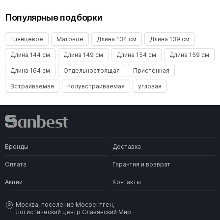
Популярные подборки
Глянцевое
Матовое
Длина 134 см
Длина 139 см
Длина 144 см
Длина 149 см
Длина 154 см
Длина 159 см
Длина 164 см
Отдельностоящая
Пристенная
Встраиваемая
полувстраиваемая
угловая
Бренды
Доставка
Оплата
Гарантия и возврат
Акции
Контакты
Москва, поселение Мосрентген,
Логистический центр Славянский Мир