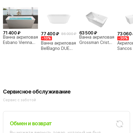
71 400 ₽
63 500 ₽
77 400 ₽
73 060 
86 000 ₽
Ванна акриловая
Ванна акриловая
-10%
-30%
Esbano Vienna
Grossman Cristal
Ванна акриловая
Акрило
ESVAVIEN 170х80
170х80 GR-2023
BelBagno DUE
Sancos
белая
белая
170х80
170х80
белая
Сервисное обслуживание
Сервис с заботой
Обмен и возврат
Вы можете вернуть товар, который не был