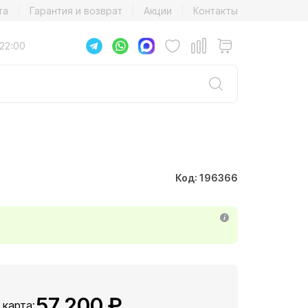
та
Гарантия и возврат
Акции
Контакты
22:00
Код: 196366
57 200 ₽
, карта: