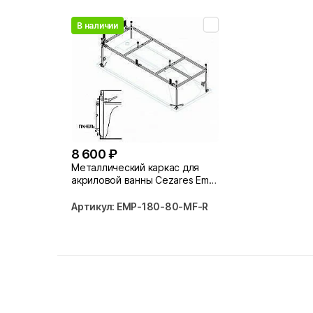
В наличии
8 600 ₽
Металлический каркас для
акриловой ванны Cezares Emp
180-80-MF-R
Артикул: EMP-180-80-MF-R