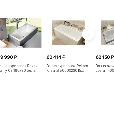
9 990 ₽
60 414 ₽
62 150 ₽
анна акриловая Ravak
Ванна акриловая Relisan
Ванна акри
ormy 02 180x80 белая
KristinaГл000023015
Loara Гл0
180х80 белая
180x80 бе