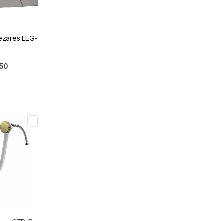
ezares LEG-
150