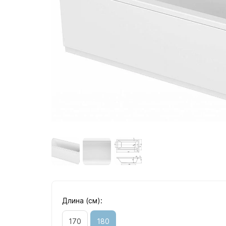
Длина (см):
170
180