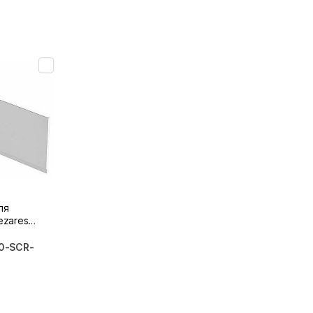
ля
ezares
7
80-SCR-