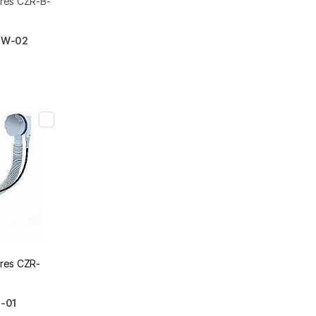
res CZR-B-
TW-02
res CZR-
1-01