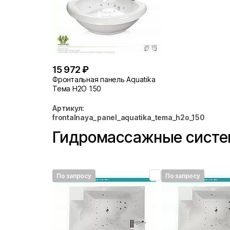
15 972 ₽
Фронтальная панель Aquatika
Тема H2O 150
Артикул:
frontalnaya_panel_aquatika_tema_h2o_150
Гидромассажные сист
По запросу
По запросу