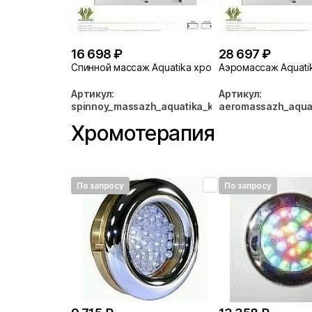
16 698 ₽
28 697 ₽
Спинной массаж Aquatika хром
Аэромассаж Aquati
Артикул:
Артикул:
spinnoy_massazh_aquatika_khrom
aeromassazh_aqua
Хромотерапия
По запросу
По запросу