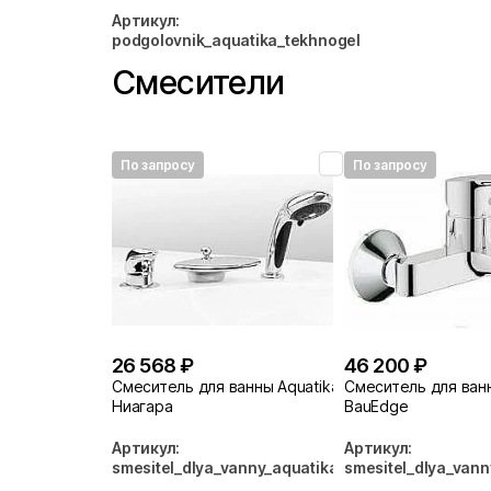
Артикул:
podgolovnik_aquatika_tekhnogel
Смесители
По запросу
По запросу
26 568 ₽
46 200 ₽
Смеситель для ванны Aquatika
Смеситель для ва
Ниагара
BauEdge
Артикул:
Артикул:
smesitel_dlya_vanny_aquatika_niagara
smesitel_dlya_van