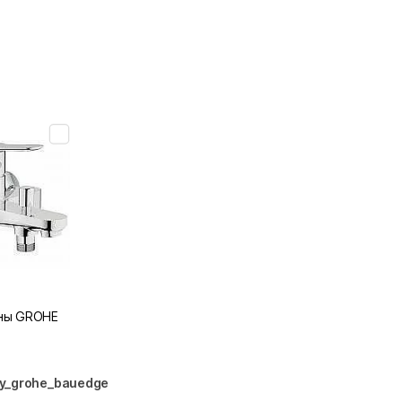
нны GROHE
ny_grohe_bauedge