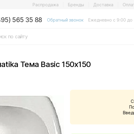
Распродажа
Бренды
Доставка
Опла
495) 565 35 88
Обратный звонок
Ежедневно с 9:00 до 
tika Тема Basic 150х150
С
П
Введ