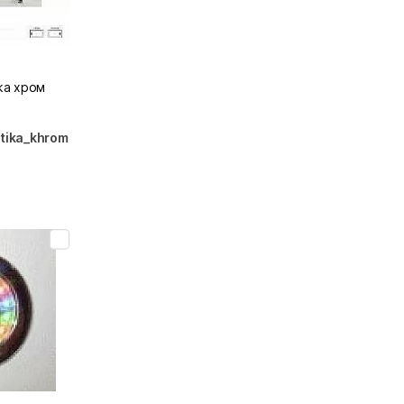
ka хром
tika_khrom