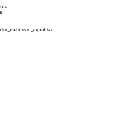
тор
a
tor_multitsvet_aquatika