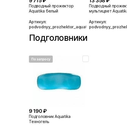
9 715 ₽
13 358 ₽
Подводный прожектор
Подводный прожек
Aquatika белый
мультицвет Aquatik
Артикул:
Артикул:
podvodnyy_prozhektor_aquatika_belyy
podvodnyy_prozhek
Подголовники
По запросу
9 190 ₽
Подголовник Aquatika
Техногель