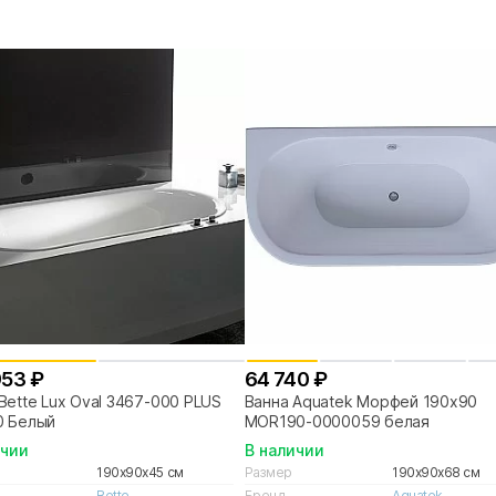
953 ₽
64 740 ₽
Bette Lux Oval 3467-000 PLUS
Ванна Aquatek Морфей 190х90
0 Белый
MOR190-0000059 белая
ичии
В наличии
190x90x45 см
Размер
190x90x68 см
Bette
Бренд
Aquatek