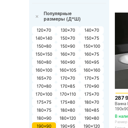
Популярные
размеры (Д*Ш)
120x70
130x70
140x70
140x140
150x70
150x75
150x80
150x90
150x100
150x150
160x70
160x75
160x80
160x90
160x95
160x100
160x105
160x160
165x70
170x70
170x75
170x80
170x85
170x90
170x100
170x110
175x70
287 
175x75
175x80
180x70
Ванна 
190x9
180x75
180x80
180x85
В нал
180x90
180x120
190x80
Размер
190x90
190x95
190x120
Бренд