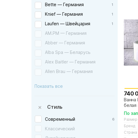
Bette — Германия
1
Knief — Германия
1
Laufen — Швейцария
1
AM.PM — Германия
Abber — Германия
Alba Spa — Беларусь
Alex Baitler — Германия
Allen Brau — Германия
Aquanet — Россия
Показать все
Art&Max — Италия
740 
Ванна 
Artceram — Италия
белая
Стиль
Astra-form — Россия
По за
Azario — Россия
Современный
Размер
6
Бренд
BAS — Россия
Классический
Страна