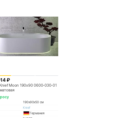
014 ₽
Knief Moon 190x90 0600-030-01
 матовая
просу
190x90x50 см
Knief
Германия