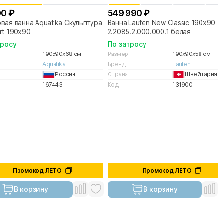
00 ₽
549 990 ₽
вая ванна Aquatika Скульптура
Ванна Laufen New Classic 190х90
rt 190х90
2.2085.2.000.000.1 белая
просу
По запросу
190x90x68 см
Размер
190x90x58 см
Aquatika
Бренд
Laufen
Россия
Страна
Швейцария
167443
Код
131900
Промокод ЛЕТО
Промокод ЛЕТО
В корзину
В корзину