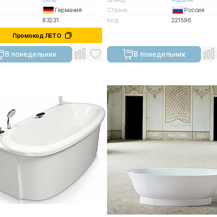
Германия
Страна
Россия
83231
Код
221596
Промокод ЛЕТО
В понедельник
В понедельник