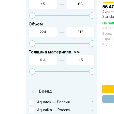
—
56 4
Акрило
Standa
По за
Объем
Размер
—
Бренд
Страна
Код
Толщина материала, мм
—
Бренд
Aquatek — Россия
1
Aquatika — Россия
2