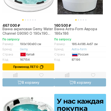
467 000 ₽
160 500 ₽
Ванна акриловая Gemy Water
Ванна Astra-Form Аврора
Channel G9090 O 190х190
186х186
белая с гидромассажем
По запросу
По запросу
Размер
190x190x90 см
Размер
186.4x186.4x67 см
Бренд
Gemy
Бренд
Astra-form
Страна
Китай
Страна
Россия
Код
167154
Код
87196
Промокод ЛЕТО
В корзину
В корзину