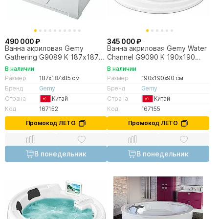
490 000 ₽
345 000 ₽
Ванна акриловая Gemy
Ванна акриловая Gemy Water
Gathering G9089 K 187х187
Channel G9090 K 190х190
белая с гидромассажем
белая с гидромассажем
В наличии
В наличии
Размер
187x187x85 см
Размер
190x190x90 см
Бренд
Gemy
Бренд
Gemy
Страна
Китай
Страна
Китай
Код
167152
Код
167155
Промокод ЛЕТО
Промокод ЛЕТО
В понедельник
В понедельник