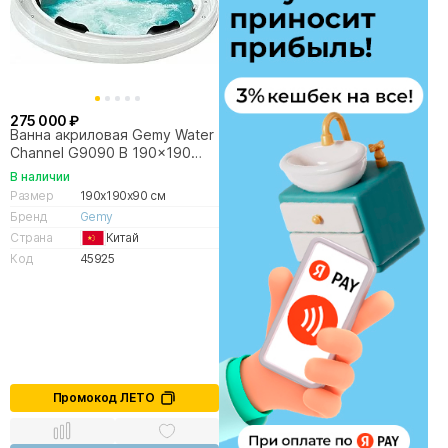
275 000 ₽
Ванна акриловая Gemy Water
Channel G9090 B 190x190
белая с гидромассажем
В наличии
Размер
190x190x90 см
Бренд
Gemy
Страна
Китай
Код
45925
Промокод ЛЕТО