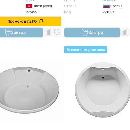
Швейцария
Страна
Россия
192459
Код
221537
Промокод ЛЕТО
Завтра
Завтра
Бесплатная доставка