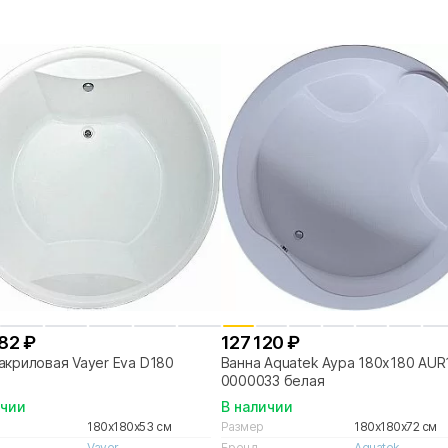
82 ₽
127 120 ₽
акриловая Vayer Eva D180
Ванна Aquatek Аура 180х180 AUR
0000033 белая
ичии
В наличии
180x180x53 см
Размер
180x180x72 см
Vayer
Бренд
Aquatek