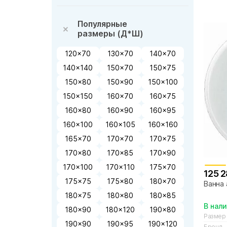
Популярные
размеры (Д*Ш)
120x70
130x70
140x70
140x140
150x70
150x75
150x80
150x90
150x100
150x150
160x70
160x75
160x80
160x90
160x95
160x100
160x105
160x160
165x70
170x70
170x75
170x80
170x85
170x90
170x100
170x110
175x70
125 2
175x75
175x80
180x70
Ванна 
180x75
180x80
180x85
В нал
180x90
180x120
190x80
Размер
190x90
190x95
190x120
Бренд