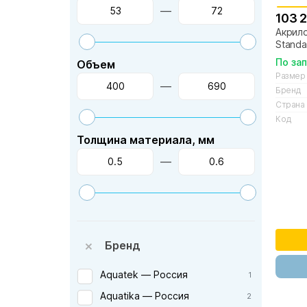
—
103 
Акрило
Standa
По за
Объем
Размер
—
Бренд
Страна
Код
Толщина материала, мм
—
Бренд
Aquatek — Россия
1
Aquatika — Россия
2