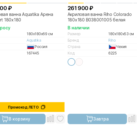
200 ₽
261 900 ₽
вая ванна Aquatika Арена
Акриловая ванна Riho Colorado
rt 180х180
180x180 B038001005 белая
просу
В наличии
180x180x69 см
Размер
180x180x53 см
Aquatika
Бренд
Riho
Россия
Страна
Чехия
167445
Код
6225
Промокод ЛЕТО
В корзину
Завтра