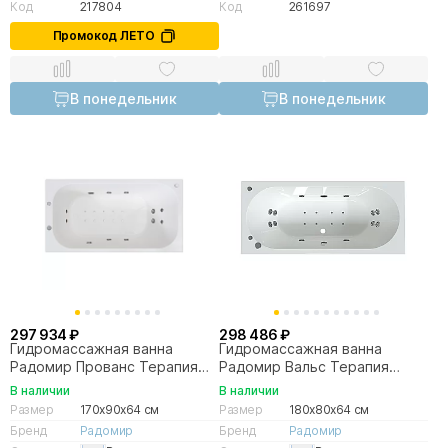
Код
217804
Код
261697
Промокод ЛЕТО
В понедельник
В понедельник
297 934 ₽
298 486 ₽
Гидромассажная ванна
Гидромассажная ванна
Радомир Прованс Терапия
Радомир Вальс Терапия
170х90 золото
180х80 золото
В наличии
В наличии
Размер
170x90x64 см
Размер
180x80x64 см
Бренд
Радомир
Бренд
Радомир