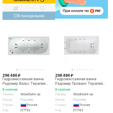
В понедельник
298 486 ₽
298 486 ₽
Гидромассажная ванна
Гидромассажная ванна
Радомир Вальс Терапия
Радомир Прованс Терапия
180х80 бронза
180х80 золото
В наличии
В наличии
Размер
180x80x64 см
Размер
180x80x64 см
Бренд
Радомир
Бренд
Радомир
Страна
Россия
Страна
Россия
Код
217792
Код
217783