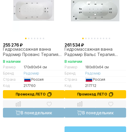
255 276 ₽
261 534 ₽
Гидромассажная ванна
Гидромассажная ванна
Радомир Прованс Терапия
Радомир Вальс Терапия
170х80 хром
180х80 хром
В наличии
В наличии
Размер
170x80x64 см
Размер
180x80x64 см
Бренд
Радомир
Бренд
Радомир
Страна
Россия
Страна
Россия
Код
217760
Код
217712
Промокод ЛЕТО
Промокод ЛЕТО
В понедельник
В понедельник