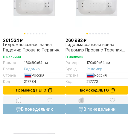
261 534 ₽
260 982 ₽
Гидромассажная ванна
Гидромассажная ванна
Радомир Прованс Терапия
Радомир Прованс Терапия
180х80 хром
170х90 хром
В наличии
В наличии
Размер
180x80x64 см
Размер
170x90x64 см
Бренд
Радомир
Бренд
Радомир
Страна
Россия
Страна
Россия
Код
217784
Код
217772
Промокод ЛЕТО
Промокод ЛЕТО
В понедельник
В понедельник