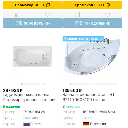
Промокод ЛЕТО
Промокод ЛЕТО
В понедельник
В понедельник
Бесплатная доставка
297 934 ₽
139 500 ₽
Гидромассажная ванна
Ванна акриловая Orans BT
Радомир Прованс Терапия
62110 160x100 белая
170х90 бронза
В наличии
В наличии
Размер
170x90x64 см
Размер
160.5x100.5x60.5 см
Бренд
Радомир
Бренд
Orans
Страна
Россия
Страна
Германия