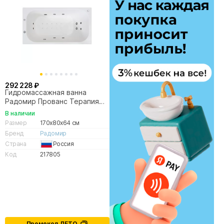
292 228 ₽
Гидромассажная ванна
Радомир Прованс Терапия
170х80 бронза
В наличии
Размер
170x80x64 см
Бренд
Радомир
Страна
Россия
Код
217805
Промокод ЛЕТО