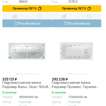
Код
88842
Код
217812
Промокод ЛЕТО
Промокод ЛЕТО
Послезавтра
Послезавтра
323 121 ₽
292 228 ₽
Гидромассажная ванна
Гидромассажная ванна
Радомир Вальс Люкс 180х80
Радомир Прованс Терапия
хром
170х80 бронза
В наличии
В наличии
Размер
180x80x64 см
Размер
170x80x64 см
Бренд
Радомир
Бренд
Радомир