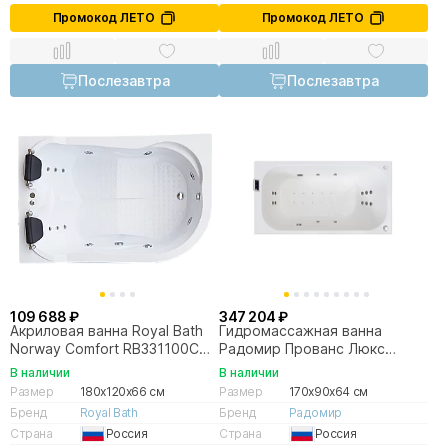
Промокод ЛЕТО
Промокод ЛЕТО
Послезавтра
Послезавтра
109 688 ₽
347 204 ₽
Акриловая ванна Royal Bath
Гидромассажная ванна
Norway Comfort RB331100CM
Радомир Прованс Люкс
180x120 белая с
170х90 бронза
В наличии
В наличии
гидромассажем
Размер
180x120x66 см
Размер
170x90x64 см
Бренд
Royal Bath
Бренд
Радомир
Страна
Россия
Страна
Россия