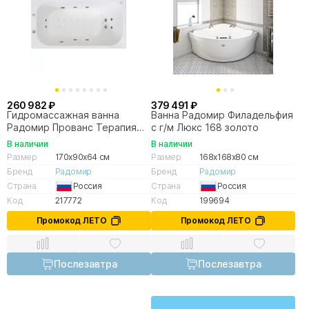
260 982 ₽
379 491 ₽
Гидромассажная ванна
Ванна Радомир Филадельфия
Радомир Прованс Терапия
с г/м Люкс 168 золото
170х90 хром
В наличии
В наличии
Размер
170x90x64 см
Размер
168x168x80 см
Бренд
Радомир
Бренд
Радомир
Страна
Россия
Страна
Россия
Код
217772
Код
199694
Промокод ЛЕТО
Промокод ЛЕТО
Послезавтра
Послезавтра