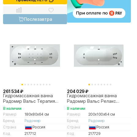
Послезавтра
261 534 ₽
204 029 ₽
Гидромассажная ванна
Гидромассажная ванна
Радомир Вальс Терапия
Радомир Вальс Релакс
180х80 хром
200х100 бронза
В наличии
В наличии
Размер
180x80x64 см
Размер
200x100x64 см
Бренд
Радомир
Бренд
Радомир
Страна
Россия
Страна
Россия
Код
217712
Код
217729