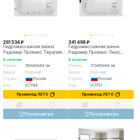
261 534 ₽
341 498 ₽
Гидромассажная ванна
Гидромассажная ванна
Радомир Прованс Терапия
Радомир Прованс Люкс
180х80 хром
170х80 золото
В наличии
В наличии
Размер
180x80x64 см
Размер
170x80x64 см
Бренд
Радомир
Бренд
Радомир
Страна
Россия
Страна
Россия
Код
217784
Код
217751
Промокод ЛЕТО
Промокод ЛЕТО
Послезавтра
Послезавтра