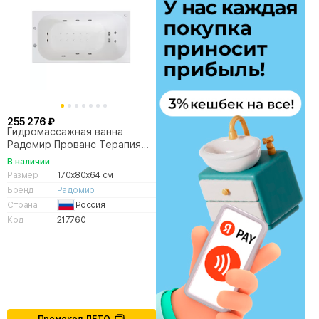
255 276 ₽
Гидромассажная ванна
Радомир Прованс Терапия
170х80 хром
В наличии
Размер
170x80x64 см
Бренд
Радомир
Страна
Россия
Код
217760
Промокод ЛЕТО