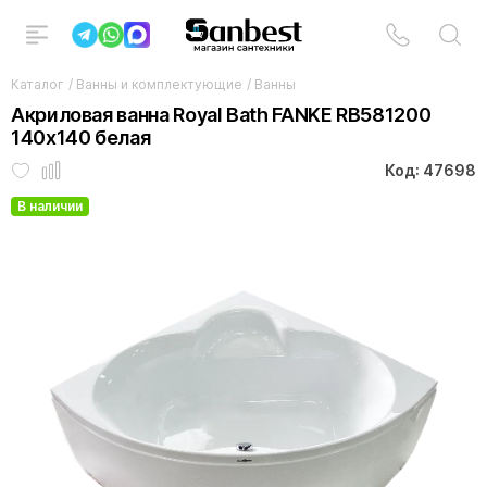
Каталог
/
Ванны и комплектующие
/
Ванны
Акриловая ванна Royal Bath FANKE RB581200
140х140 белая
Код: 47698
В наличии