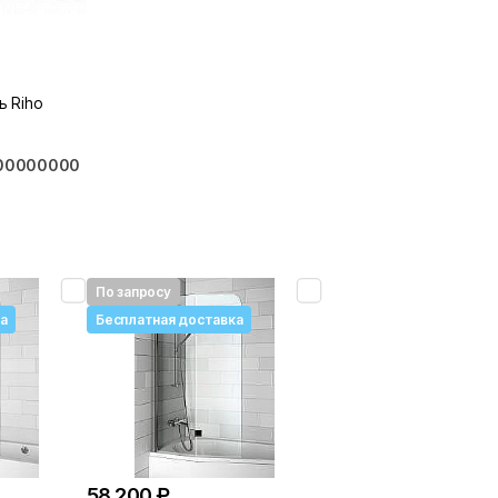
ь Riho
500000000
По запросу
а
Бесплатная доставка
58 200 ₽