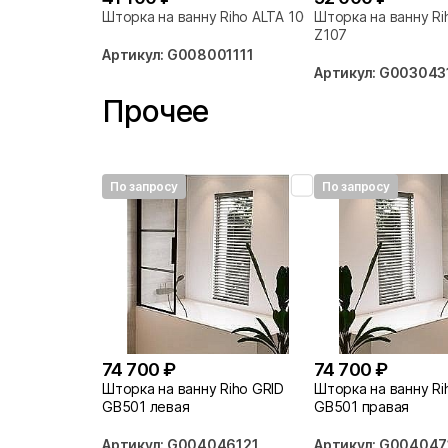
Шторка на ванну Riho ALTA 100
Шторка на ванну Ri
Z107
Артикул: G008001111
Артикул: G003043
Прочее
По запросу
По запросу
74 700 ₽
74 700 ₽
Шторка на ванну Riho GRID
Шторка на ванну Ri
GB501 левая
GB501 правая
Артикул: G004046121
Артикул: G004047