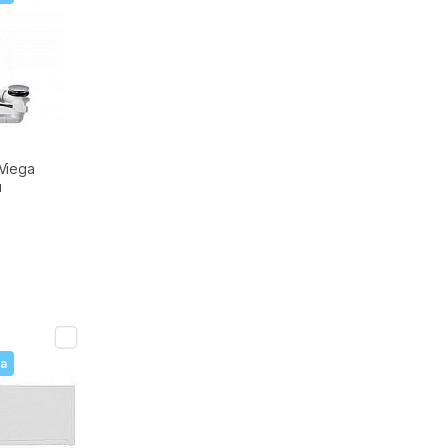
Viega
м
а