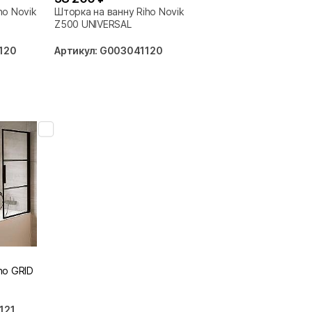
ho Novik
Шторка на ванну Riho Novik
Z500 UNIVERSAL
120
Артикул: G003041120
ho GRID
121