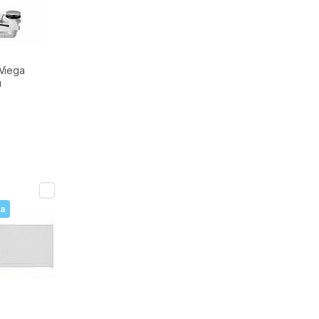
Viega
м
а