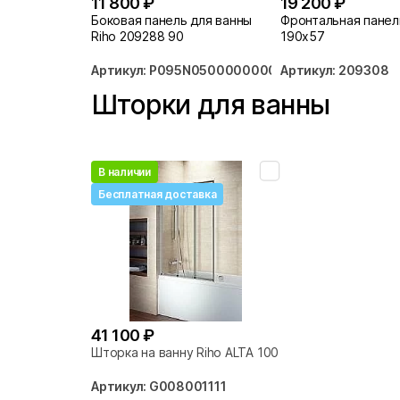
11 800 ₽
19 200 ₽
Боковая панель для ванны
Фронтальная панел
Riho 209288 90
190x57
Артикул: P095N0500000000
Артикул: 209308
Шторки для ванны
В наличии
Бесплатная доставка
41 100 ₽
Шторка на ванну Riho ALTA 100
Артикул: G008001111