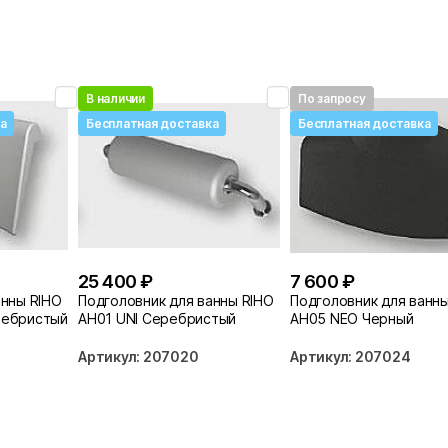
В наличии
По запросу
а
Бесплатная доставка
Бесплатная доставка
25 400 ₽
7 600 ₽
анны RIHO
Подголовник для ванны RIHO
Подголовник для ванн
ребристый
AH01 UNI Серебристый
AH05 NEO Черный
Артикул: 207020
Артикул: 207024