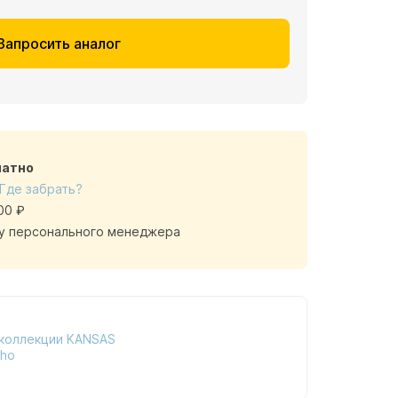
Запросить аналог
латно
Где забрать?
00 ₽
у персонального менеджера
 коллекции KANSAS
iho