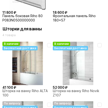
11 800 ₽
18 600 ₽
Панель боковая Riho 80
Фронтальная панель Riho
P083N0500000000
180x57
Шторки для ванны
38 200 ₽
4 товара
Слив-перелив Riho Viega
Multiplex Trio 100 см
В наличии
В наличии
Бесплатная доставка
Бесплатная доставка
41 100 ₽
52 000 ₽
Шторка на ванну Riho ALTA
Шторка на ванну Riho Novik
100
Z107
По запросу
По запросу
Бесплатная доставка
Бесплатная доставка