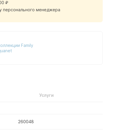
00 ₽
у персонального менеджера
оллекции Family
quanet
Услуги
260048