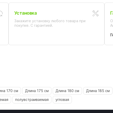
Установка
Г
Закажите установку любого товара при
О
покупке. С гарантией.
А
П
ина 170 см
Длина 175 см
Длина 180 см
Длина 185 см
емая
полувстраиваемая
угловая