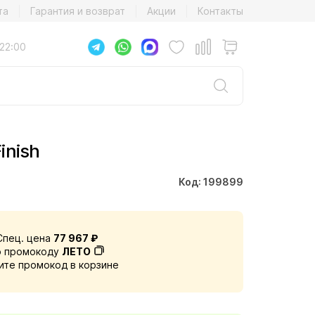
та
Гарантия и возврат
Акции
Контакты
22:00
inish
Код: 199899
Спец. цена
77 967 ₽
о промокоду
ЛЕТО
ите промокод в корзине