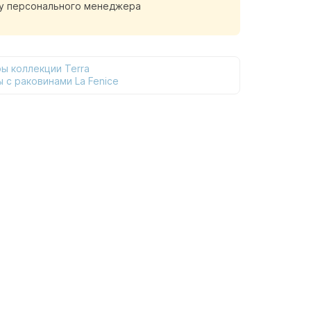
у персонального менеджера
ы коллекции Terra
 с раковинами La Fenice