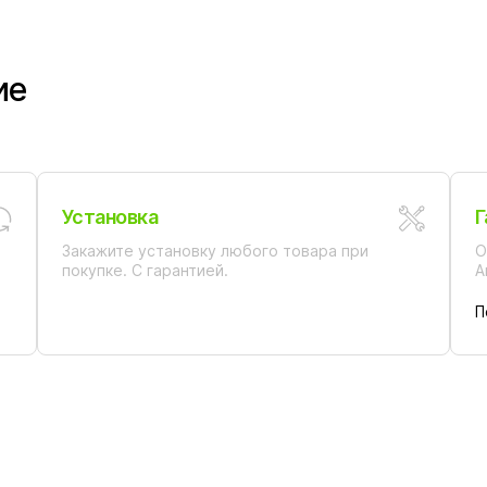
ие
Установка
Г
Закажите установку любого товара при
О
покупке. С гарантией.
А
П