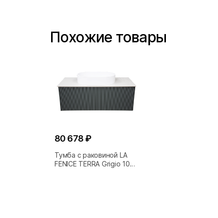
Похожие товары
80 678 ₽
Тумба с раковиной LA
FENICE TERRA Grigio 100
серая/столешница
белая