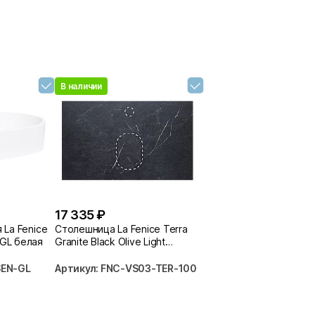
В наличии
17 335 ₽
 La Fenice
Столешница La Fenice Terra
GL белая
Granite Black Olive Light
Lappato FNC-VS03-TER-100
черная
SEN-GL
Артикул: FNC-VS03-TER-100