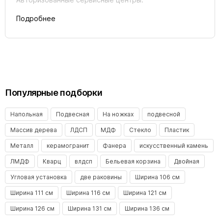
Зеркало BelBagno Kraft SPC-
Зеркало BelBagno Kraft SPC-
KRAFT-500-800-LED-TCH-
KRAFT-500-900-LED-TCH-
Подробнее
WARM-NERO черный
WARM сатин
В наличии
В наличии
Популярные подборки
Напольная
Подвесная
На ножках
подвесной
19 200 ₽
20 600 ₽
Зеркало BelBagno Kraft SPC-
Зеркало BelBagno SPC-MAR-
Массив дерева
ЛДСП
МДФ
Стекло
Пластик
KRAFT-500-900-LED-TCH-
1200-800
WARM-NERO черный
Металл
керамогранит
Фанера
искусственный камень
В наличии
В наличии
Акция
ЛМДФ
Кварц
влдсп
Бельевая корзина
Двойная
Угловая установка
две раковины
Ширина 106 см
Ширина 111 см
Ширина 116 см
Ширина 121 см
Ширина 126 см
Ширина 131 см
Ширина 136 см