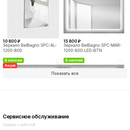
10 800 ₽
15 800 ₽
Зеркало BelBagno SPC-AL-
Зеркало BelBagno SPC-MAR-
1200-800
1200-800-LED-BTN
В наличии
В наличии
Акция
Показать все
16 400 ₽
13 430 ₽
15 800 ₽
-15%
Сервисное обслуживание
Зеркало BelBagno SPC-GRT-
Зеркало BelBagno SPC-GRT-
1200-800-LED-TCH
1200-800-LED-BTN
Сервис с заботой