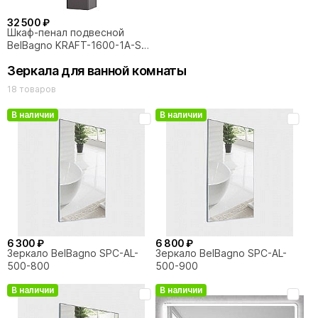
32 500 ₽
Шкаф-пенал подвесной
BelBagno KRAFT-1600-1A-SC-
GSO 160 темно-серый
Зеркала для ванной комнаты
матовый
18 товаров
В наличии
В наличии
6 300 ₽
6 800 ₽
Зеркало BelBagno SPC-AL-
Зеркало BelBagno SPC-AL-
500-800
500-900
В наличии
В наличии