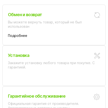
В наличии
В наличии
Обмен и возврат
Вы можете вернуть товар, который не был
использован
Подробнее
16 500 ₽
17 900 ₽
Зеркало BelBagno SPC-MAR-
Зеркало BelBagno Kraft SPC-
1200-800-LED-TCH
KRAFT-500-800-LED-TCH-
Установка
WARM сатин
В наличии
Закажите установку любого товара при покупке. С
В наличии
гарантией.
Гарантийное обслуживание
Официальная гарантия от производителя.
18 500 ₽
18 500 ₽
Авторизованные сервисные центры.