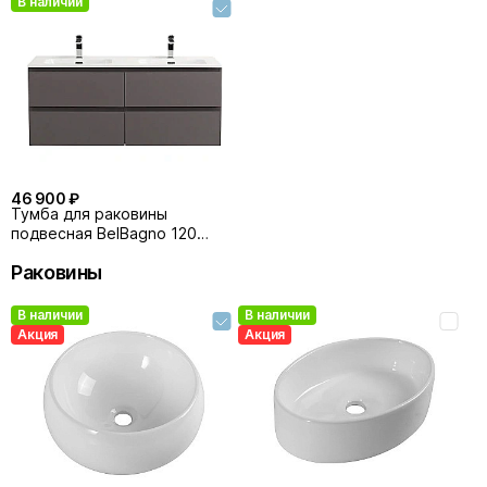
В наличии
46 900 ₽
Тумба для раковины
подвесная BelBagno 120
KRAFT-1200-4C-SO-GSO
Раковины
темно-серая матовая
В наличии
В наличии
Акция
Акция