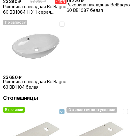
15 220 ₽
23 380 ₽
38 980 ₽
-40%
Раковина накладная BelBagno
Раковина накладная BelBagno
60 BB1087 белая
60 BB1084-H311 серая
матовая
По запросу
23 680 ₽
Раковина накладная BelBagno
63 BB1104 белая
Столешницы
В наличии
Ожидается поступление