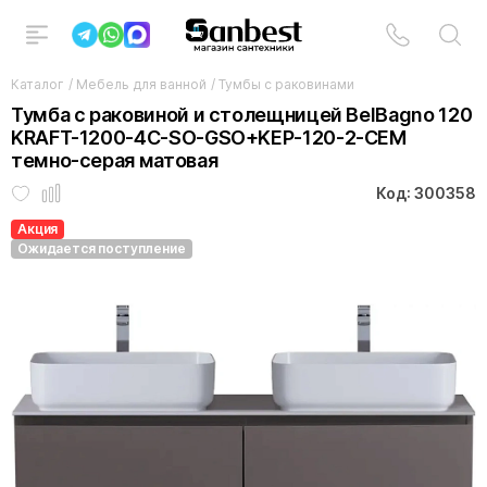
Каталог
/
Мебель для ванной
/
Тумбы с раковинами
Тумба с раковиной и столещницей BelBagno 120
KRAFT-1200-4C-SO-GSO+KEP-120-2-CEM
темно-серая матовая
Код: 300358
Акция
Ожидается поступление