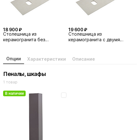
18 900 ₽
19 600 ₽
Столешница из
Столешница из
керамогранита без
керамогранита с двумя
отверстия под смеситель
отверстиями под смеситель
BelBagno KEP-120-2-CEM-W0
BelBagno KEP-120-2-CEM
Cemento
Cemento
Опции
Характеристики
Описание
Пеналы, шкафы
1 товар
В наличии