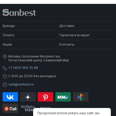
24 400 ₽
17 510 ₽
20 600 ₽
-15%
Зеркало BelBagno SPC-GRT-
Зеркало BelBagno SPC-GRT-
1200-800 PHONE
1200-800
Бренды
Доставка
В наличии
В наличии
Оплата
Гарантия и возврат
Акции
Контакты
Москва, поселение Мосрентген,
Логистический центр Славянский Мир
+7 (495) 565 35 88
24 900 ₽
28 700 ₽
C 9:00 до 22:00 без выходных
Зеркало BelBagno SPC-GRT-
Зеркало BelBagno SPC-GRT-
1200-800-LED-TCH-SND
1200-800 RAD
sale@sanbest.ru
120х80
По запросу
По запросу
Продолжая использовать наш сайт, вы