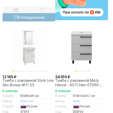
В понедельник
12 165 ₽
34 910 ₽
Тумба с раковиной Style Line
Тумба с раковиной Misty
Эко Волна №11 55
Ненси - 60 П-Нен-07060-
503Я серая
В наличии
В наличии
Размер
56x85x46 см
Размер
57x81.5x45.7 см
Бренд
Style Line
Бренд
Misty
Страна
Россия
Страна
Россия
Код
47674
Код
258750