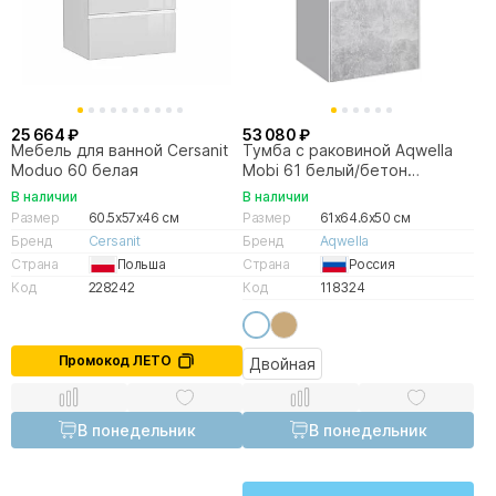
25 664 ₽
53 080 ₽
Мебель для ванной Cersanit
Тумба с раковиной Aqwella
Moduo 60 белая
Mobi 61 белый/бетон
светлый
В наличии
В наличии
Размер
60.5x57x46 см
Размер
61x64.6x50 см
Бренд
Cersanit
Бренд
Aqwella
Страна
Польша
Страна
Россия
Код
228242
Код
118324
Промокод ЛЕТО
Двойная
В понедельник
В понедельник