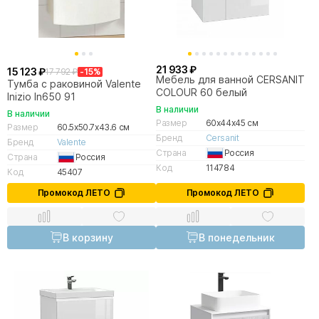
21 933 ₽
15 123 ₽
17 792 ₽
-15%
Мебель для ванной CERSANIT
Тумба с раковиной Valente
COLOUR 60 белый
Inizio In650 91
В наличии
В наличии
Размер
60x44x45 см
Размер
60.5x50.7x43.6 см
Бренд
Cersanit
Бренд
Valente
Страна
Россия
Страна
Россия
Код
114784
Код
45407
Промокод ЛЕТО
Промокод ЛЕТО
В корзину
В понедельник