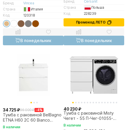
Бренд
Cersanit
Бренд
Vincea
Страна
Польша
Страна
Италия
Код
228239
Код
120318
Промокод ЛЕТО
В понедельник
В понедельник
40 230 ₽
34 725 ₽
36 000 ₽
-4%
Тумба с раковиной Misty
Тумба с раковиной BelBagno
Чегет - 55 П-Чег-01055-
ETNA H60 2C 60 Bianco
01Н3Я (Раковина Гавана 120)
Lucido
В наличии
В наличии
белая