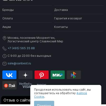
Бренды
Доставка
Оплата
Гарантия и возврат
Акции
Контакты
Москва, поселение Мосрентген,
Логистический центр Славянский Мир
+7 (495) 565 35 88
C 9:00 до 22:00 без выходных
sale@sanbest.ru
Продолжая использовать наш сайт, вы
соглашаетесь на обработку
файлов
Cookie
.
® 2006-2026 SanBest. Все права защищены
Отзыв о сайте
Понятно