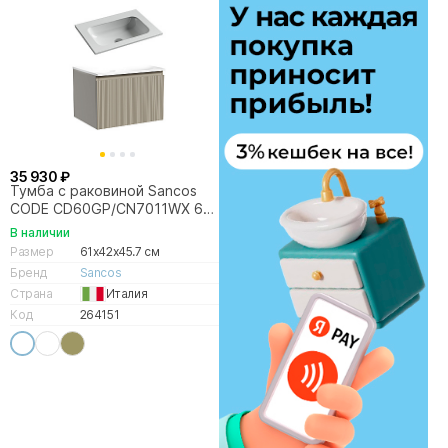
35 930 ₽
Тумба с раковиной Sancos
CODE CD60GP/CN7011WX 60
серая платина
В наличии
Размер
61x42x45.7 см
Бренд
Sancos
Страна
Италия
Код
264151