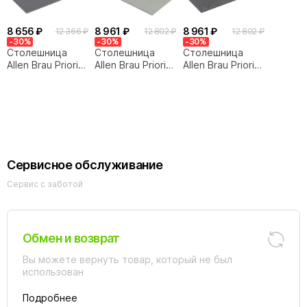
8 656 ₽
8 961 ₽
8 961 ₽
12 366 ₽
12 802 ₽
12 802 ₽
-30%
-30%
-30%
Столешница
Столешница
Столешница
Allen Brau Priority
Allen Brau Priority
Allen Brau Priority
80 1.31010.G
80 1.31010.G-S
80 1.31010.GR-S
графит
серая
графит
структура
структура
Сервисное обслуживание
Сервис с заботой
Обмен и возврат
Вы можете вернуть товар, который не был
использован
Подробнее