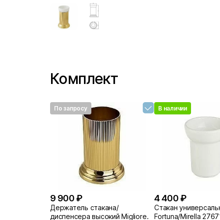
Комплект
По запросу
В наличии
9 900 ₽
4 400 ₽
Держатель стакана/
Стакан универсальн
диспенсера высокий Migliore
Fortuna/Mirella 276