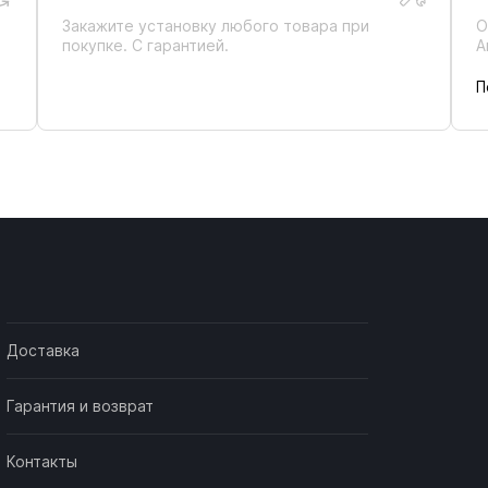
Закажите установку любого товара при
О
покупке. С гарантией.
А
П
Доставка
Гарантия и возврат
Контакты