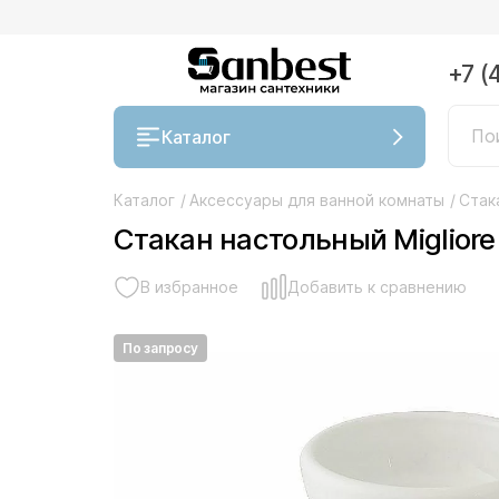
+7 (
Каталог
Каталог
/
Аксессуары для ванной комнаты
/
Стак
Стакан настольный Migliore
В избранное
Добавить к сравнению
По запросу