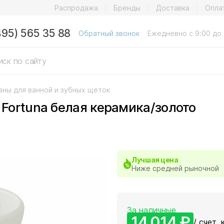
Распродажа
Бренды
Доставка
Опла
495) 565 35 88
Обратный звонок
Ежедневно с 9:00 до 
аны для ванной и зубных щеток
 Fortuna белая керамика/золото
Лучшая цена
Ниже средней рыночной
За наличные
14 014 ₽
/ счет, 