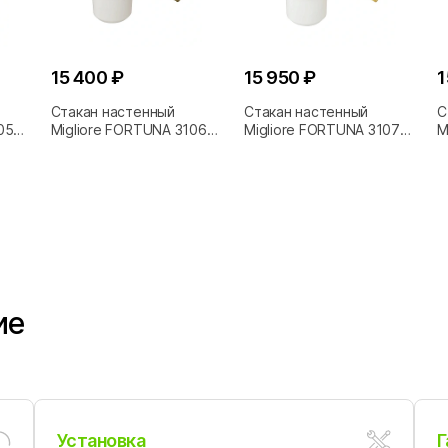
15 400 ₽
15 950 ₽
1
Стакан настенный
Стакан настенный
С
052
Migliore FORTUNA 31067
Migliore FORTUNA 31074
M
бронза
золото
б
ие
Установка
Г