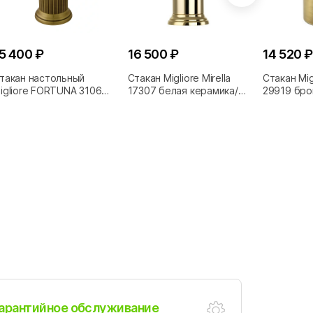
5 400 ₽
16 500 ₽
14 520 ₽
такан настольный
Стакан Migliore Mirella
Стакан Migl
igliore FORTUNA 31068
17307 белая керамика/
29919 бро
ронза
золото
арантийное обслуживание