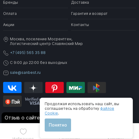
Бренды
Доставка
Оплата
Гарантия и возврат
Акции
Контакты
Москва, поселение Мосрентген,
Логистический центр Славянский Мир
+7 (495) 565 35 88
C 9:00 до 22:00 без выходных
sale@sanbest.ru
Продолжая использовать наш сайт, вы
соглашаетесь на обработку
файлов
Cookie
.
Отзыв о сайте
® 2006-2026 SanBest. Все права защищены
Понятно
Избранное
Сравнение
Корзина