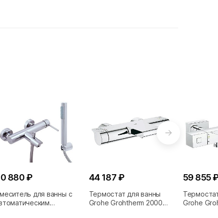
0 880 ₽
44 187 ₽
59 855 
меситель для ванны с
Термостат для ванны
Термостат
втоматическим
Grohe Grohtherm 2000
Grohe Gro
ереключением и душем
New 34174001
34497000