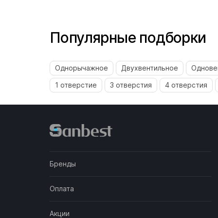
Популярные подборки
Однорычажное
Двухвентильное
Однове
1 отверстие
3 отверстия
4 отверстия
Бренды
Оплата
Акции