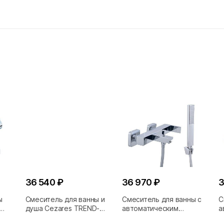
36 540 ₽
36 970 ₽
3
ы
Смеситель для ванны и
Смеситель для ванны с
С
душа Cezares TREND-
автоматическим
а
VDM
переключением и душем
п