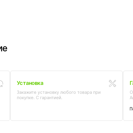
RAV-Slezak LOIRA
R
LR554.5/1
S
ие
Установка
Г
Закажите установку любого товара при
О
покупке. С гарантией.
А
П