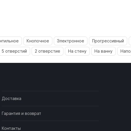
нтильное
Кнопочное
Электронное
Прогрессивный
5 отверстий
2 отверстие
На стену
На ванну
Напо
Доставка
Гарантия и возврат
Контакты