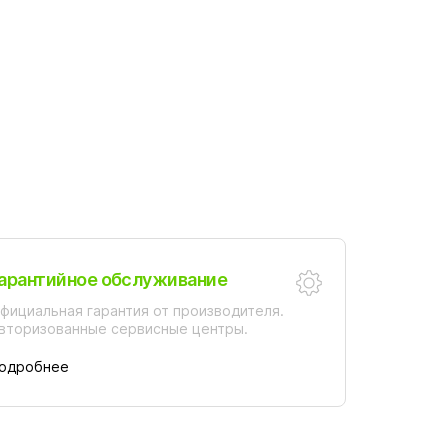
AV-Slezak SEINA
E954.5/1
арантийное обслуживание
фициальная гарантия от производителя.
вторизованные сервисные центры.
одробнее