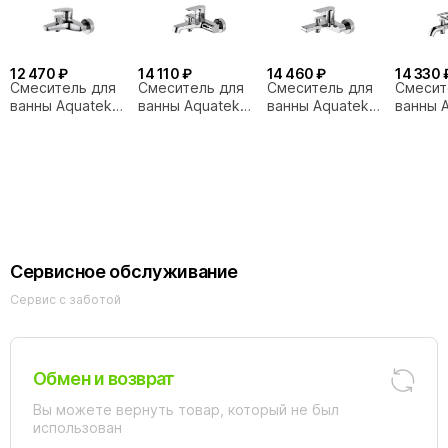
12 470 ₽
14 110 ₽
14 460 ₽
14 330 
Смеситель для
Смеситель для
Смеситель для
Смесит
ванны Aquatek
ванны Aquatek
ванны Aquatek
ванны 
Бетта AQ1140CR
Оберон
Лира AQ1440CR
Европа
хром
AQ1240CR хром
хром
AQ1340
Сервисное обслуживание
Сервис с заботой
Обмен и возврат
Вы можете вернуть товар, который не был
использован