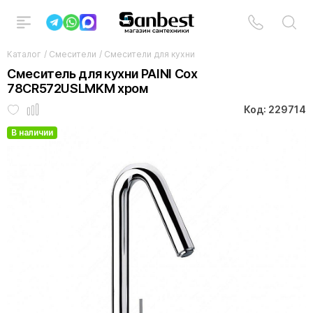
Каталог
/
Смесители
/
Смесители для кухни
Смеситель для кухни PAINI Cox
78CR572USLMKM хром
Код: 229714
В наличии