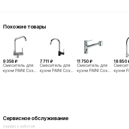
Похожие товары
9 358 ₽
7 711 ₽
11 750 ₽
18 850 
Смеситель для
Смеситель для
Смеситель для
Смесит
кухни PAINI Cox
кухни PAINI Cox
кухни PAINI Cox
кухни P
78CR582KM
78H4572CRL2LMKM
78CR576LMKM
78CR5
хром
хром
хром
хром
Сервисное обслуживание
Сервис с заботой