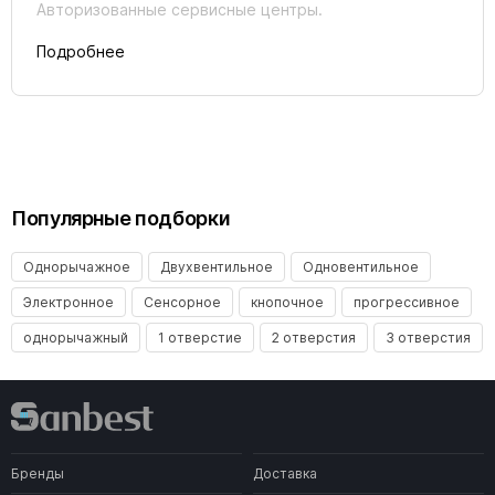
Авторизованные сервисные центры.
Подробнее
Популярные подборки
Однорычажное
Двухвентильное
Одновентильное
Электронное
Сенсорное
кнопочное
прогрессивное
однорычажный
1 отверстие
2 отверстия
3 отверстия
Бренды
Доставка