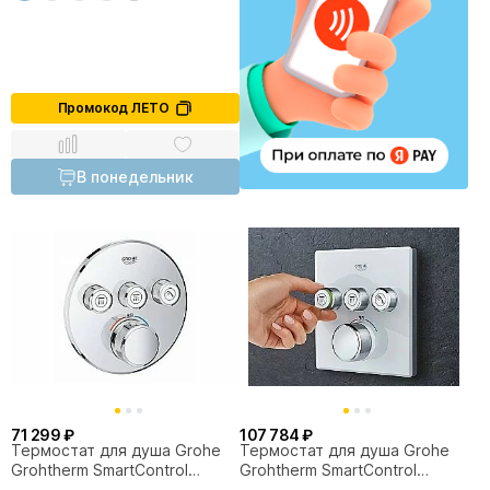
Промокод ЛЕТО
В понедельник
71 299 ₽
107 784 ₽
Термостат для душа Grohe
Термостат для душа Grohe
Grohtherm SmartControl
Grohtherm SmartControl
29121000
29157LS0