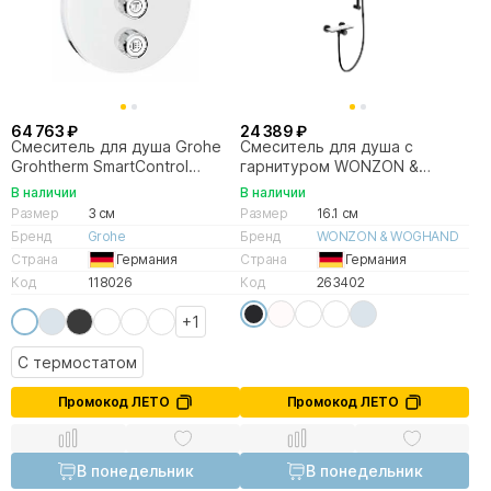
64 763 ₽
24 389 ₽
Смеситель для душа Grohe
Смеситель для душа с
Grohtherm SmartControl
гарнитуром WONZON &
29152LS0
WOGHAND ClickPlate WW-
В наличии
В наличии
B2052-A-MB черный матовый
Размер
3 см
Размер
16.1 см
Бренд
Grohe
Бренд
WONZON & WOGHAND
Страна
Германия
Страна
Германия
Код
118026
Код
263402
+1
С термостатом
Промокод ЛЕТО
Промокод ЛЕТО
В понедельник
В понедельник