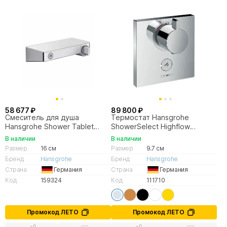
58 677 ₽
89 800 ₽
Смеситель для душа
Термостат Hansgrohe
Hansgrohe Shower Tablet
ShowerSelect Highflow
Select 13171400 белый/хром
15761000
В наличии
В наличии
Размер
16 см
Размер
9.7 см
Бренд
Hansgrohe
Бренд
Hansgrohe
Страна
Германия
Страна
Германия
Код
159324
Код
111710
Промокод ЛЕТО
Промокод ЛЕТО