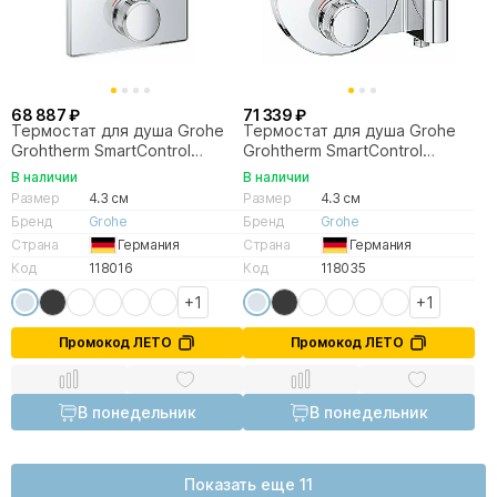
68 887 ₽
71 339 ₽
Термостат для душа Grohe
Термостат для душа Grohe
Grohtherm SmartControl
Grohtherm SmartControl
29126000
29120000
В наличии
В наличии
Размер
4.3 см
Размер
4.3 см
Бренд
Grohe
Бренд
Grohe
Страна
Германия
Страна
Германия
Код
118016
Код
118035
+1
+1
Промокод ЛЕТО
Промокод ЛЕТО
В понедельник
В понедельник
Показать еще 11