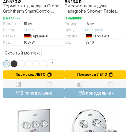
49 570 ₽
65 134 ₽
Термостат для душа Grohe
Смеситель для душа
Grohtherm SmartControl
Hansgrohe Shower Tablet
34719000
Select 13171000
В наличии
В наличии
Размер
15 см
Размер
16 см
Бренд
Grohe
Бренд
Hansgrohe
Страна
Германия
Страна
Германия
Код
103781
Код
3946
Скрытый монтаж
+1
Промокод ЛЕТО
Промокод ЛЕТО
В понедельник
В понедельник