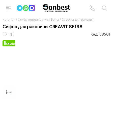
Каталог
/
Сливы переливы и сифоны
/
Сифоны для раковин
Сифон для раковины CREAVIT SF198
Код: 53501
В
наличии