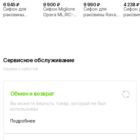
6 945 ₽
9 900 ₽
9 990 ₽
4 238 ₽
Сифон для
Сифон Migliore
Сифон для
Сифон 
раковины
Opera ML.RIC-
раковины Ravak
ракови
Creavit SF175
10.117
X01371
CREAVI
Сервисное обслуживание
Сервис с заботой
Обмен и возврат
Вы можете вернуть товар, который не был
использован
Подробнее