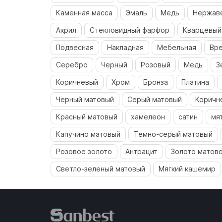
Каменная масса
Эмаль
Медь
Нержав
Акрил
Стекловидный фарфор
Кварцевый
Подвесная
Накладная
Мебельная
Вре
Серебро
Черный
Розовый
Медь
З
Коричневый
Хром
Бронза
Платина
Черный матовый
Серый матовый
Коричн
Красный матовый
хамелеон
сатин
мя
Капучино матовый
Темно-серый матовый
Розовое золото
Антрацит
Золото матов
Светло-зеленый матовый
Мягкий кашемир