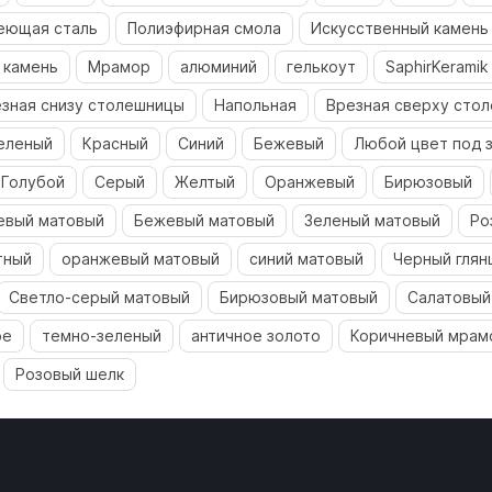
еющая сталь
Полиэфирная смола
Искусственный камень
 камень
Мрамор
алюминий
гелькоут
SaphirKeramik
зная снизу столешницы
Напольная
Врезная сверху сто
еленый
Красный
Синий
Бежевый
Любой цвет под з
Голубой
Серый
Желтый
Оранжевый
Бирюзовый
евый матовый
Бежевый матовый
Зеленый матовый
Ро
тный
оранжевый матовый
синий матовый
Черный глян
Светло-серый матовый
Бирюзовый матовый
Салатовый
ое
темно-зеленый
античное золото
Коричневый мрам
Розовый шелк