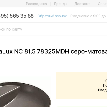
Распродажа
Бренды
Доставка
Опла
495) 565 35 88
Обратный звонок
Ежедневно с 9:00 до 
aLux NC 81,5 78325MDH серо-матов
П
Введ