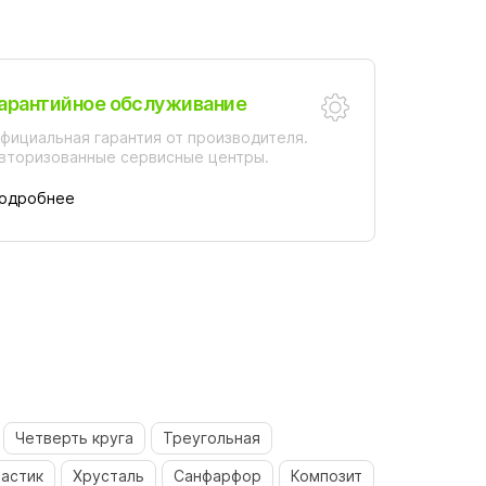
арантийное обслуживание
фициальная гарантия от производителя.
вторизованные сервисные центры.
одробнее
Четверть круга
Треугольная
астик
Хрусталь
Санфарфор
Композит