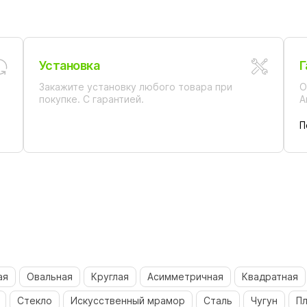
Установка
Г
Закажите установку любого товара при
О
покупке. С гарантией.
А
П
ая
Овальная
Круглая
Асимметричная
Квадратная
Стекло
Искусственный мрамор
Сталь
Чугун
Пл