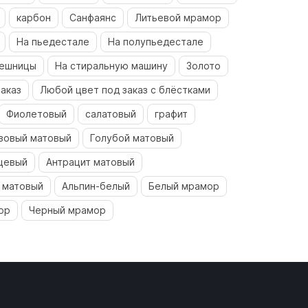
карбон
Санфаянс
Литьевой мрамор
На пьедестале
На полупьедестале
лешницы
На стиральную машину
Золото
аказ
Любой цвет под заказ с блёстками
Фиолетовый
салатовый
графит
зовый матовый
Голубой матовый
цевый
Антрацит матовый
 матовый
Альпин-белый
Белый мрамор
ор
Черный мрамор