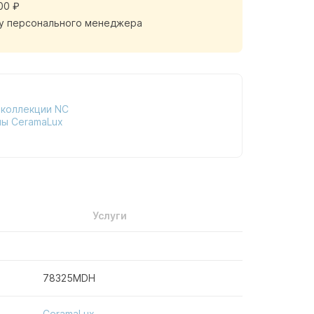
00 ₽
у персонального менеджера
 коллекции NC
ны CeramaLux
Услуги
78325MDH
CeramaLux