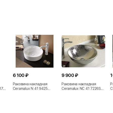
6 100 ₽
9 900 ₽
1
Раковина накладная
Раковина накладная
Р
17
Ceramalux N 41 9425
Ceramalux NC 41 7226SS
C
белая
серая
з