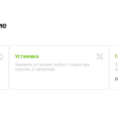
ие
Установка
Г
Закажите установку любого товара при
О
покупке. С гарантией.
А
П