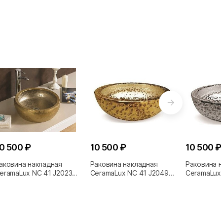
0 500 ₽
10 500 ₽
10 500 
аковина накладная
Раковина накладная
Раковина 
eramaLux NC 41 J2023
CeramaLux NC 41 J2049
CeramaLux
олотая
золотая
серебро