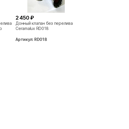
2 450 ₽
релива
Донный клапан без перелива
о
Ceramalux RD018
Артикул: RD018