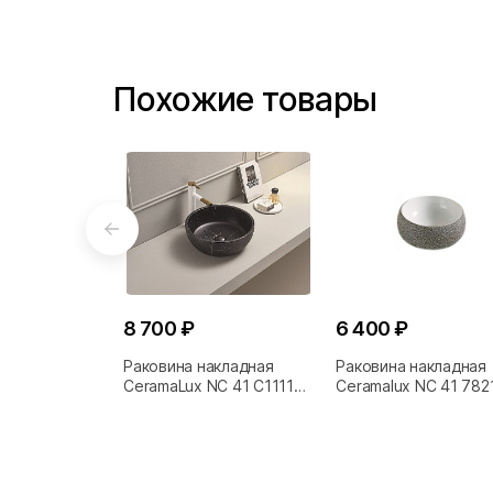
Похожие товары
8 700 ₽
6 400 ₽
Раковина накладная
Раковина накладная
CeramaLux NC 41 C1111
Ceramalux NC 41 782
под камень
бело-серая