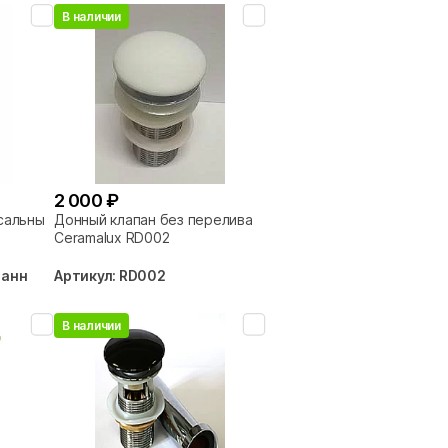
В наличии
2 000 ₽
сальный
Донный клапан без перелива
Ceramalux RD002
панн
Артикул: RD002
В наличии