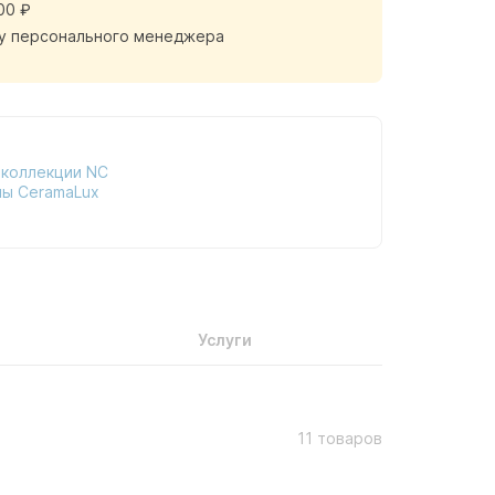
00 ₽
у персонального менеджера
 коллекции NC
ны CeramaLux
Услуги
11 товаров