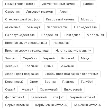
Полиэфирная смола
Искусственный камень
карбон
Санфаянс
Литьевой мрамор
Акрил
Стекловидный фарфор
Кварцевый камень
Мрамор
алюминий
гелькоут
SaphirKeramik
На пьедестале
На полупьедестале
Подвесная
Накладная
Мебельная
Врезная снизу столешницы
Напольная
Врезная сверху столешницы
На стиральную машину
Золото
Серебро
Черный
Розовый
Медь
Зеленый
Красный
Синий
Бежевый
Любой цвет под заказ
Любой цвет под заказ с блёстками
Коричневый
Хром
Бронза
Платина
Голубой
Серый
Желтый
Оранжевый
Бирюзовый
Фиолетовый
салатовый
графит
Черный матовый
Серый матовый
Коричневый матовый
Бежевый матовый