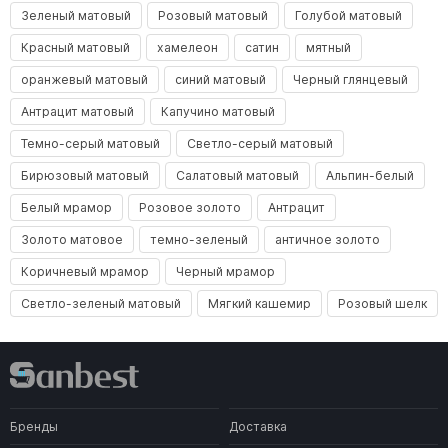
Зеленый матовый
Розовый матовый
Голубой матовый
Красный матовый
хамелеон
сатин
мятный
оранжевый матовый
синий матовый
Черный глянцевый
Антрацит матовый
Капучино матовый
Темно-серый матовый
Светло-серый матовый
Бирюзовый матовый
Салатовый матовый
Альпин-белый
Белый мрамор
Розовое золото
Антрацит
Золото матовое
темно-зеленый
античное золото
Коричневый мрамор
Черный мрамор
Светло-зеленый матовый
Мягкий кашемир
Розовый шелк
Бренды
Доставка