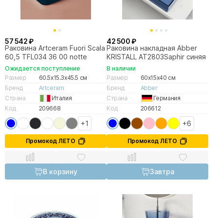
57 542 ₽
42 500 ₽
Раковина Artceram Fuori Scala
Раковина накладная Abber
60,5 TFL034 36 00 notte
KRISTALL AT2803Saphir синяя
Ожидается поступление
В наличии
Размер
60.5x15.3x45.5 см
Размер
60x15x40 см
Бренд
Artceram
Бренд
Abber
Страна
Италия
Страна
Германия
Код
209668
Код
206612
+1
+6
Промокод ЛЕТО
Промокод ЛЕТО
В корзину
Завтра