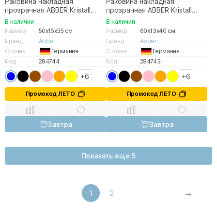
Раковина накладная
Раковина накладная
прозрачная ABBER Kristall
прозрачная ABBER Kristall
AT2802Saphir синяя
AT2801Saphir синяя
В наличии
В наличии
Размер
50x15x35 см
Размер
60x13x40 см
Бренд
Abber
Бренд
Abber
Страна
Германия
Страна
Германия
Код
284744
Код
284743
+6
+6
Промокод ЛЕТО
Промокод ЛЕТО
Завтра
Завтра
Показать еще 5
1
2