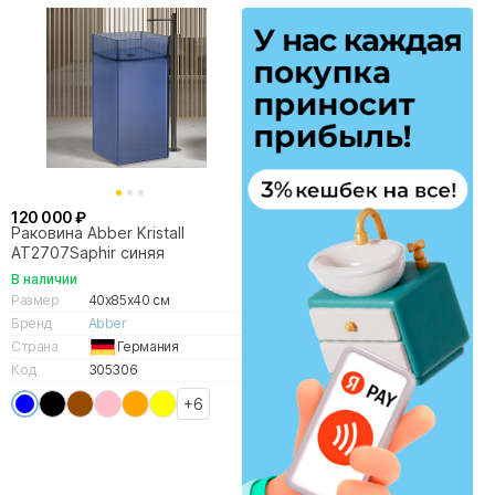
120 000 ₽
Раковина Abber Kristall
AT2707Saphir синяя
В наличии
Размер
40x85x40 см
Бренд
Abber
Страна
Германия
Код
305306
+6