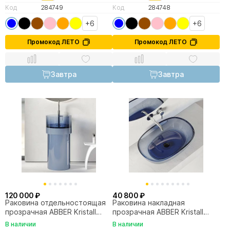
Код
284749
Код
284748
+6
+6
Промокод ЛЕТО
Промокод ЛЕТО
Завтра
Завтра
120 000 ₽
40 800 ₽
Раковина отдельностоящая
Раковина накладная
прозрачная ABBER Kristall
прозрачная ABBER Kristall
AT2701Saphir синяя
AT2805Saphir синяя
В наличии
В наличии