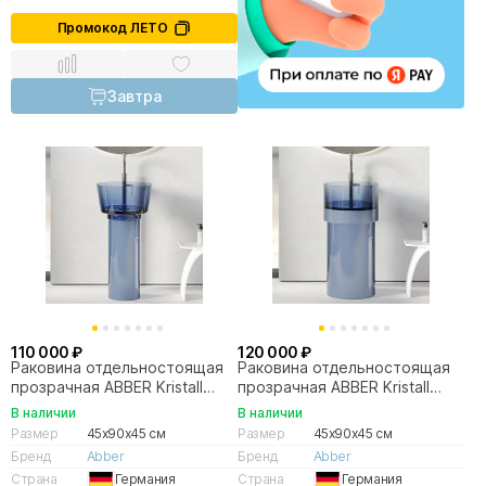
Промокод ЛЕТО
Завтра
110 000 ₽
120 000 ₽
Раковина отдельностоящая
Раковина отдельностоящая
прозрачная ABBER Kristall
прозрачная ABBER Kristall
AT2702Saphir синяя
AT2701Saphir-H синяя
В наличии
В наличии
Размер
45x90x45 см
Размер
45x90x45 см
Бренд
Abber
Бренд
Abber
Страна
Германия
Страна
Германия