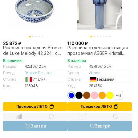
25 872 ₽
110 000 ₽
Раковина накладная Bronze
Раковина отдельностоящая
de Luxe Melody 42 2241 с
прозрачная ABBER Kristall
декором, синяя
AT2702Saphir-H синяя
В наличии
В наличии
Размер
42x16x42 см
Размер
45x90x45 см
Бренд
Bronze De Luxe
Бренд
Abber
Страна
Италия
Страна
Германия
Код
126046
Код
284750
+6
Промокод ЛЕТО
Промокод ЛЕТО
Завтра
Завтра