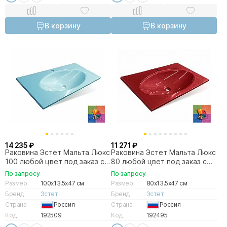
В корзину
В корзину
14 235 ₽
11 271 ₽
Раковина Эстет Мальта Люкс
Раковина Эстет Мальта Люкс
100 любой цвет под заказ с
80 любой цвет под заказ с
блёстками
блёстками
По запросу
По запросу
Размер
100x13.5x47 см
Размер
80x13.5x47 см
Бренд
Эстет
Бренд
Эстет
Страна
Россия
Страна
Россия
Код
192509
Код
192495