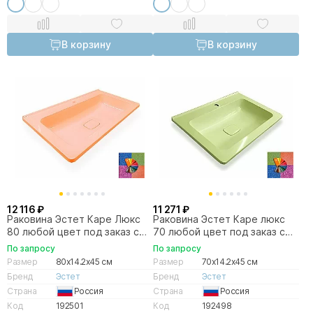
В корзину
В корзину
12 116 ₽
11 271 ₽
Раковина Эстет Каре Люкс
Раковина Эстет Каре люкс
80 любой цвет под заказ с
70 любой цвет под заказ с
блёстками
блёстками
По запросу
По запросу
Размер
80x14.2x45 см
Размер
70x14.2x45 см
Бренд
Эстет
Бренд
Эстет
Страна
Россия
Страна
Россия
Код
192501
Код
192498