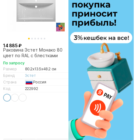
14 885 ₽
Раковина Эстет Монако 80
цвет по RAL с блестками
По запросу
Размер
80.2x13.5x48.2 см
Бренд
Эстет
Страна
Россия
Код
222992