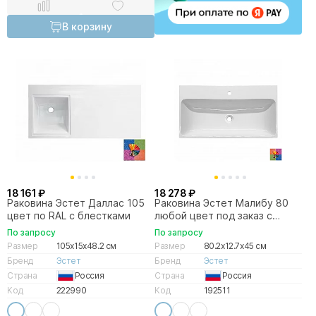
В корзину
18 161 ₽
18 278 ₽
Раковина Эстет Даллас 105
Раковина Эстет Малибу 80
цвет по RAL с блестками
любой цвет под заказ с
блёстками
По запросу
По запросу
Размер
105x15x48.2 см
Размер
80.2x12.7x45 см
Бренд
Эстет
Бренд
Эстет
Страна
Россия
Страна
Россия
Код
222990
Код
192511