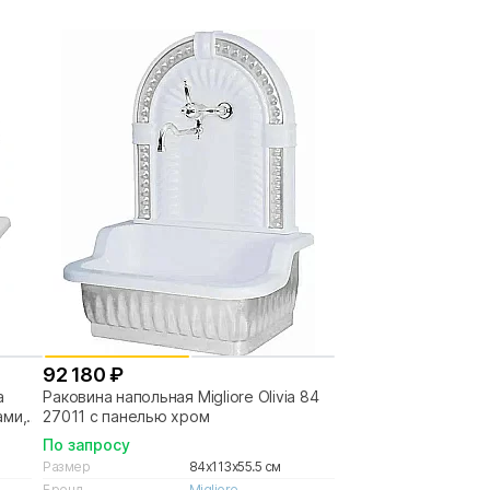
92 180 ₽
a
Раковина напольная Migliore Olivia 84
ами,
27011 с панелью хром
По запросу
м
Размер
84x113x55.5 см
Бренд
Migliore