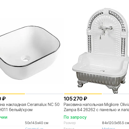
0 ₽
105 270 ₽
на накладная Ceramalux NC 50
Раковина напольная Migliore Olivi
H011 белый/хром
Zampa 84 26262 с панелью и лап
хром
ичии
По запросу
50x14.5x40 см
Размер
84x120.5x55.5 с
CeramaLux
Бренд
Migliore