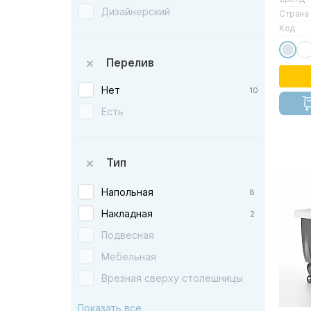
Cersanit — Польша
Дизайнерский
Страна
CeruttiSpa — Италия
Код
Cezares — Италия
Перелив
Creavit — Турция
Нет
D&K — Германия
10
Есть
Devon&Devon — Италия
Dreja — Россия
Duravit — Германия
Тип
Elghansa — Германия
Напольная
8
Esbano — Испания
Накладная
2
Excellent — Польша
Подвесная
GSI — Италия
Мебельная
Galassia — Италия
Врезная сверху столешницы
Geberit — Швейцария
Врезная снизу столешницы
Globo — Италия
Показать все