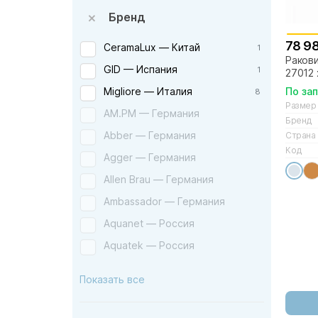
Бренд
78 9
CeramaLux — Китай
1
Ракови
GID — Испания
1
27012 
По за
Migliore — Италия
8
Размер
AM.PM — Германия
Бренд
Abber — Германия
Страна
Код
Agger — Германия
Allen Brau — Германия
Ambassador — Германия
Aquanet — Россия
Aquatek — Россия
Aqwella — Россия
Показать все
Armadi Art — Италия
Art&Max — Италия