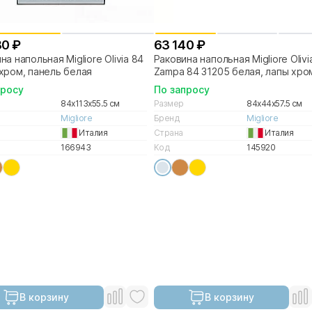
80 ₽
63 140 ₽
на напольная Migliore Olivia 84
Раковина напольная Migliore Olivi
хром, панель белая
Zampa 84 31205 белая, лапы хро
просу
По запросу
84x113x55.5 см
Размер
84x44x57.5 см
Migliore
Бренд
Migliore
Италия
Страна
Италия
166943
Код
145920
В корзину
В корзину