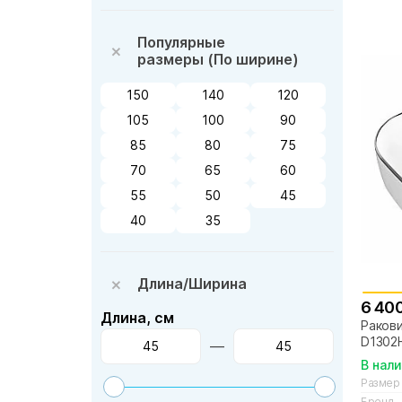
Популярные
размеры (По ширине)
150
140
120
105
100
90
85
80
75
70
65
60
55
50
45
40
35
Длина/Ширина
6 40
Длина, см
Ракови
D1302
—
В нал
Размер
Бренд