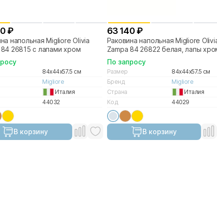
40 ₽
63 140 ₽
на напольная Migliore Olivia
Раковина напольная Migliore Olivi
84 26815 с лапами хром
Zampa 84 26822 белая, лапы хро
просу
По запросу
84x44x57.5 см
Размер
84x44x57.5 см
Migliore
Бренд
Migliore
Италия
Страна
Италия
44032
Код
44029
В корзину
В корзину