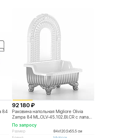
92 180 ₽
a 84
Раковина напольная Migliore Olivia
Zampa 84 ML.OLV-45.102.BI.CR с лапами
хром, панель белая
По запросу
Размер
84x120.5x55.5 см
Бренд
Migliore