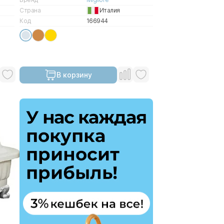
Страна
Италия
Код
166944
В корзину