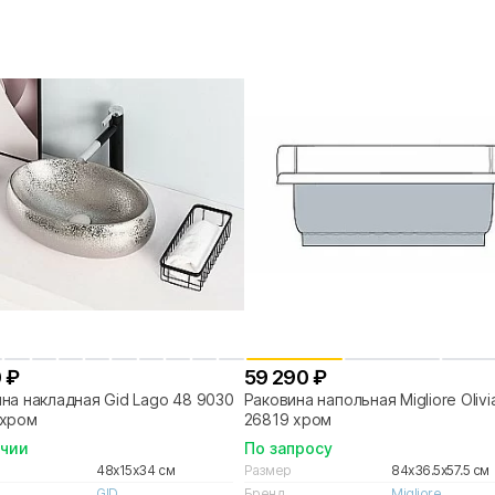
 ₽
59 290 ₽
на накладная Gid Lago 48 9030s
Раковина напольная Migliore Olivi
 хром
26819 хром
ичии
По запросу
48x15x34 см
Размер
84x36.5x57.5 см
GID
Бренд
Migliore