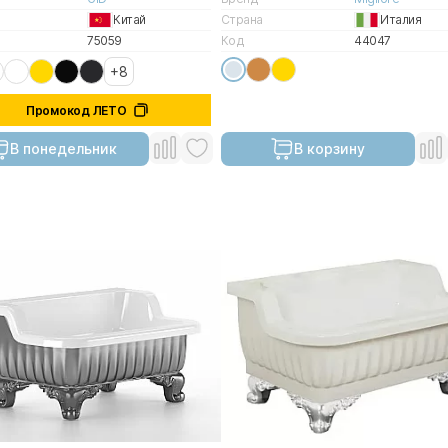
Китай
Страна
Италия
75059
Код
44047
+8
Промокод ЛЕТО
В понедельник
В корзину