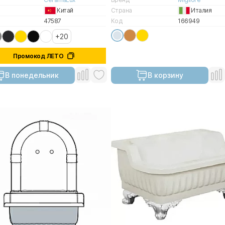
Китай
Страна
Италия
47587
Код
166949
+20
Промокод ЛЕТО
В понедельник
В корзину