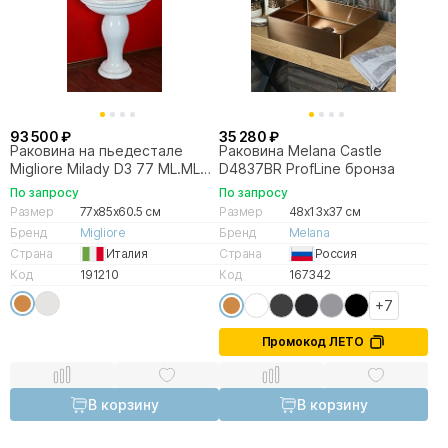
93 500 ₽
35 280 ₽
Раковина на пьедестале
Раковина Melana Castle
Migliore Milady D3 77 ML.MLD-
D4837BR ProfLine бронза
25.773.D3.BR/ML.MLD-
По запросу
По запросу
25.707.D3.BR белая, бронза
Размер
77x85x60.5 см
Размер
48x13x37 см
Бренд
Migliore
Бренд
Melana
Страна
Италия
Страна
Россия
Код
191210
Код
167342
+7
Промокод ЛЕТО
В корзину
В корзину