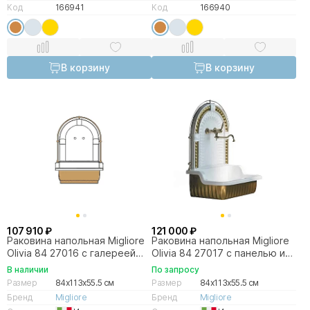
Код
166941
Код
166940
В корзину
В корзину
107 910 ₽
121 000 ₽
Раковина напольная Migliore
Раковина напольная Migliore
Olivia 84 27016 с галереей
Olivia 84 27017 с панелью и
бронза, панель белая
галереей, бронза
В наличии
По запросу
Размер
84x113x55.5 см
Размер
84x113x55.5 см
Бренд
Migliore
Бренд
Migliore