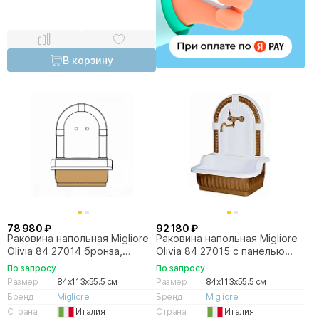
В корзину
78 980 ₽
92 180 ₽
Раковина напольная Migliore
Раковина напольная Migliore
Olivia 84 27014 бронза,
Olivia 84 27015 с панелью
панель белая
бронза
По запросу
По запросу
Размер
84x113x55.5 см
Размер
84x113x55.5 см
Бренд
Migliore
Бренд
Migliore
Страна
Италия
Страна
Италия