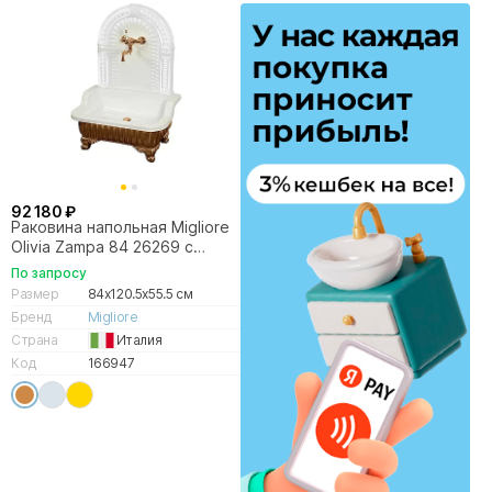
92 180 ₽
Раковина напольная Migliore
Olivia Zampa 84 26269 с
лапами бронза, панель белая
По запросу
Размер
84x120.5x55.5 см
Бренд
Migliore
Страна
Италия
Код
166947