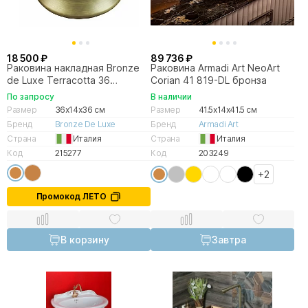
18 500 ₽
89 736 ₽
Раковина накладная Bronze
Раковина Armadi Art NeoArt
de Luxe Terracotta 36
Corian 41 819-DL бронза
1347MQ бронза
По запросу
В наличии
Размер
36x14x36 см
Размер
41.5x14x41.5 см
Бренд
Bronze De Luxe
Бренд
Armadi Art
Страна
Италия
Страна
Италия
Код
215277
Код
203249
+2
Промокод ЛЕТО
В корзину
Завтра