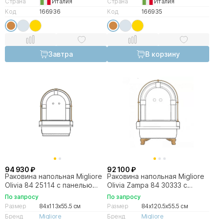
Страна
Италия
Страна
Италия
Код
166936
Код
166935
Завтра
В корзину
94 930 ₽
92 100 ₽
Раковина напольная Migliore
Раковина напольная Migliore
Olivia 84 25114 с панелью
Olivia Zampa 84 30333 с
белая, галерея бронза
панелью белая, лапы и
По запросу
По запросу
галерея бронза
Размер
84x113x55.5 см
Размер
84x120.5x55.5 см
Бренд
Migliore
Бренд
Migliore