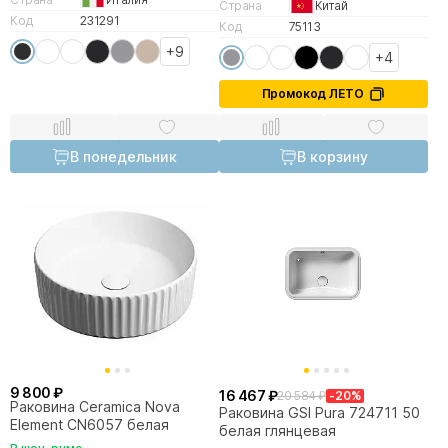
Страна
Китай
Код
231291
Код
75113
+9
+4
Промокод ЛЕТО
В понедельник
В корзину
9 800 ₽
16 467 ₽
20 584 ₽
-20%
Раковина Ceramica Nova
Раковина GSI Pura 724711 50
Element CN6057 белая
белая глянцевая