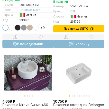
В шоу-руме
В наличии
Размер
36x11.5x36 см
Размер
50x20x35 см
Бренд
Ceramica Nova
Бренд
GSI
Страна
Италия
Страна
Италия
Код
233761
Код
261729
+9
Промокод ЛЕТО
В понедельник
В корзину
4 659 ₽
10 750 ₽
Раковина Kirovit Сигма 460
Раковина накладная Belbagno