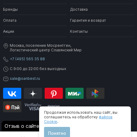
Бренды
Доставка
Оплата
Гарантия и возврат
Акции
Контакты
Москва, поселение Мосрентген,
Логистический центр Славянский Мир
+7 (495) 565 35 88
C 9:00 до 22:00 без выходных
sale@sanbest.ru
Продолжая использовать наш сайт, вы
соглашаетесь на обработку
файлов
Cookie
.
® 2006-2026 SanBest. Все права защищены
Отзыв о сайте
Понятно