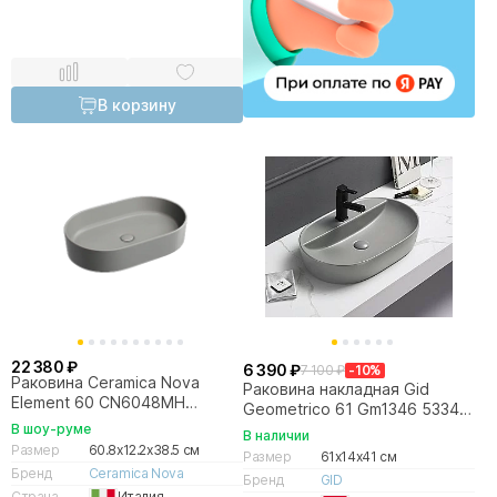
В корзину
22 380 ₽
6 390 ₽
7 100 ₽
-10%
Раковина Ceramica Nova
Раковина накладная Gid
Element 60 CN6048MH
Geometrico 61 Gm1346 53341
антрацит матовый
серая матовая
В шоу-руме
В наличии
Размер
60.8x12.2x38.5 см
Размер
61x14x41 см
Бренд
Ceramica Nova
Бренд
GID
Страна
Италия