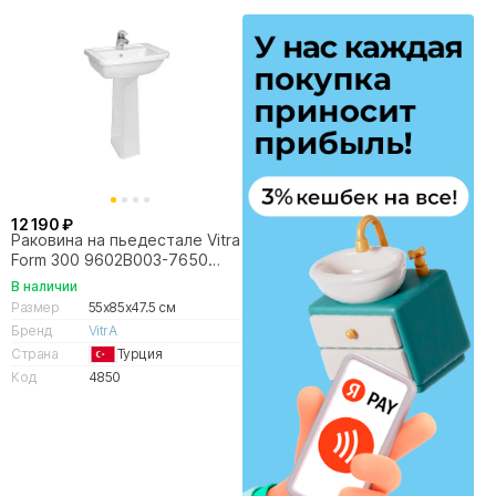
12 190 ₽
Раковина на пьедестале Vitra
Form 300 9602B003-7650
белая
В наличии
Размер
55x85x47.5 см
Бренд
VitrA
Страна
Турция
Код
4850