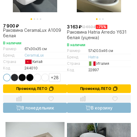
7 900 ₽
3 163 ₽
12 650 ₽
-75%
Раковина CeramaLux A1009
Раковина Hatria Arredo Y631
белая
белая (уценка)
В наличии
В наличии
Размер
67x30x35 см
Размер
57x20.5x46 см
Бренд
CeramaLux
Бренд
Hatria
Страна
Китай
Страна
Италия
Код
244010
Код
22897
+28
Промокод ЛЕТО
Промокод ЛЕТО
В понедельник
В корзину