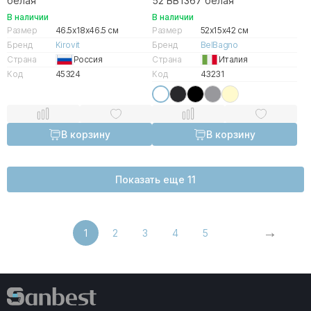
белая
52 BB1367 белая
В наличии
В наличии
Размер
46.5x18x46.5 см
Размер
52x15x42 см
Бренд
Kirovit
Бренд
BelBagno
Страна
Россия
Страна
Италия
Код
45324
Код
43231
В корзину
В корзину
Показать еще 11
1
2
3
4
5