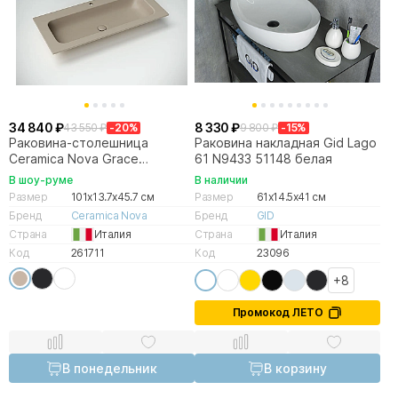
34 840 ₽
8 330 ₽
43 550 ₽
-20%
9 800 ₽
-15%
Раковина-столешница
Раковина накладная Gid Lago
Ceramica Nova Grace
61 N9433 51148 белая
CN7013MC капучино матовый
В шоу-руме
В наличии
Размер
101x13.7x45.7 см
Размер
61x14.5x41 см
Бренд
Ceramica Nova
Бренд
GID
Страна
Италия
Страна
Италия
Код
261711
Код
23096
+8
Промокод ЛЕТО
В понедельник
В корзину